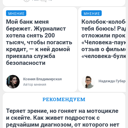
МНЕНИЕ
МНЕНИЕ
Мой банк меня
Колобок-колобо
бережет. Журналист
тебя боюсь! Рад
хотела снять 200
отложили прок
тысяч, чтобы погасить
«Человека-паук
кредит, — к ней домой
отзыв о фильме
приехала служба
«человека-булк
безопасности
Ксения Владимирская
Надежда Губарь
Автор мнения
РЕКОМЕНДУЕМ
Теряет зрение, но гоняет на мотоцикле
и скейте. Как живет подросток с
редчайшим диагнозом, от которого нет