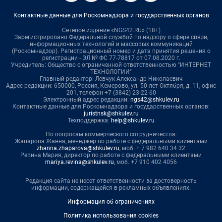
Контактные данные для Роскомнадзора и государственных органов
Сетевое издание «NGS42.RU» (18+)
Зарегистрировано Федеральной службой по надзору в сфере связи,
информационных технологий и массовых коммуникаций
(Роскомнадзор). Регистрационный номер и дата принятия решения о
регистрации - ЭЛ № ФС 77-78817 от 07.08.2020 г.
Учредитель: Общество с ограниченной ответственностью "ИНТЕРНЕТ
ТЕХНОЛОГИИ"
Главный редактор: Левчук Александр Николаевич
Адрес редакции: 650000, Россия, Кемерово, ул. 50 лет Октября, д. 11, офис
201, телефон +7 (3842) 23-22-60
Электронный адрес редакции:
ngs42@shkulev.ru
Контактные данные для Роскомнадзора и государственных органов:
juristnsk@shkulev.ru
Техподдержка:
help@shkulev.ru
По вопросам коммерческого сотрудничества:
Жапарова Жанна, менеджер по работе с федеральными клиентами
zhanna.zhaparova@shkulev.ru
, моб. + 7 982 640 34 32
Ревина Мария, директор по работе с федеральными клиентами
mariya.revina@shkulev.ru
, моб. +7 910 402 4056
Редакция сайта не несет ответственности за достоверность
информации, содержащейся в рекламных объявлениях.
Информация об ограничениях
Политика использования cookies