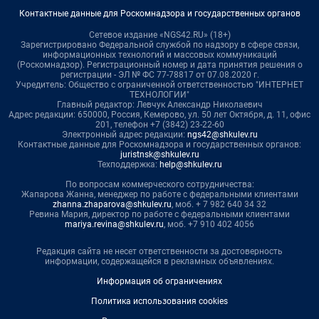
Контактные данные для Роскомнадзора и государственных органов
Сетевое издание «NGS42.RU» (18+)
Зарегистрировано Федеральной службой по надзору в сфере связи,
информационных технологий и массовых коммуникаций
(Роскомнадзор). Регистрационный номер и дата принятия решения о
регистрации - ЭЛ № ФС 77-78817 от 07.08.2020 г.
Учредитель: Общество с ограниченной ответственностью "ИНТЕРНЕТ
ТЕХНОЛОГИИ"
Главный редактор: Левчук Александр Николаевич
Адрес редакции: 650000, Россия, Кемерово, ул. 50 лет Октября, д. 11, офис
201, телефон +7 (3842) 23-22-60
Электронный адрес редакции:
ngs42@shkulev.ru
Контактные данные для Роскомнадзора и государственных органов:
juristnsk@shkulev.ru
Техподдержка:
help@shkulev.ru
По вопросам коммерческого сотрудничества:
Жапарова Жанна, менеджер по работе с федеральными клиентами
zhanna.zhaparova@shkulev.ru
, моб. + 7 982 640 34 32
Ревина Мария, директор по работе с федеральными клиентами
mariya.revina@shkulev.ru
, моб. +7 910 402 4056
Редакция сайта не несет ответственности за достоверность
информации, содержащейся в рекламных объявлениях.
Информация об ограничениях
Политика использования cookies