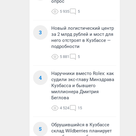
опрос
5 935
5
Новый логистический центр
3
за 2 млрд рублей и мост для
него отстроят в Кузбассе —
подробности
5 881
5
Наручники вместо Rolex: как
4
судили экс-главу Минздрава
Кузбасса и бывшего
миллионера Дмитрия
Беглова
4 524
15
Обрушившийся в Кузбассе
5
склад Wildberries планирует