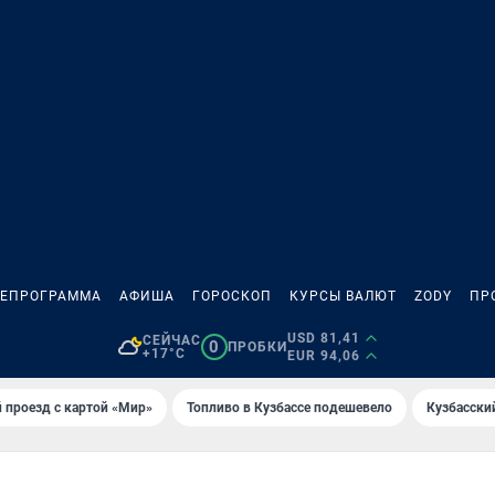
ЛЕПРОГРАММА
АФИША
ГОРОСКОП
КУРСЫ ВАЛЮТ
ZODY
ПР
USD 81,41
СЕЙЧАС
0
ПРОБКИ
+17°C
EUR 94,06
 проезд с картой «Мир»
Топливо в Кузбассе подешевело
Кузбасски