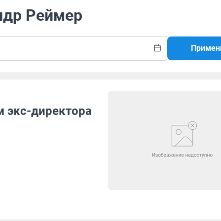
ндр Реймер
Примен
м экс-директора