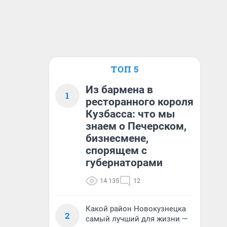
ТОП 5
Из бармена в
1
ресторанного короля
Кузбасса: что мы
знаем о Печерском,
бизнесмене,
спорящем с
губернаторами
14 135
12
Какой район Новокузнецка
2
самый лучший для жизни —