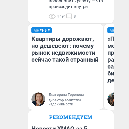
возобновить работу — что
происходит внутри
4 494
8
МНЕНИЕ
МНЕНИЕ
Квартиры дорожают,
«Покуп
но дешевеют: почему
мешке»
рынок недвижимости
предпр
сейчас такой странный
рассказ
самом 
бизнес
дешевы
Екатерина Торопова
На
директор агентства
От
недвижимости
де
РЕКОМЕНДУЕМ
Новости ХМАО за 5