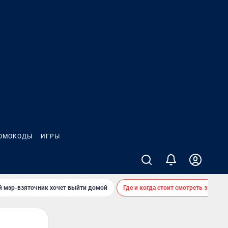
ОМОКОДЫ
ИГРЫ
й мэр-взяточник хочет выйти домой
Где и когда стоит смотреть звездоп