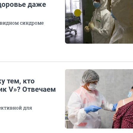
здоровье даже
ковидном синдроме
у тем, кто
ик V»? Отвечаем
фективной для