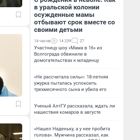
в уральской колонии
осужденные мамы
отбывают срок вместе со
своими детьми
14 часов
14 239
27
Участницу шоу «Мама в 16» из
Волгограда обвинили в
домогательствах к младенцу
«Не рассчитала силы»: 18-летняя
ужурка пыталась успокоить
трехмесячного сына и убила его
Ученый АлтГУ рассказала, ждать ли
нашествия комаров в августе
«Нашел Наденьку, а у нее пробита
голова». Мужчина рассказал, как