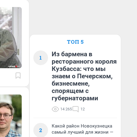
ТОП 5
Из бармена в
1
ресторанного короля
Кузбасса: что мы
знаем о Печерском,
бизнесмене,
спорящем с
губернаторами
14 265
12
Какой район Новокузнецка
2
самый лучший для жизни —