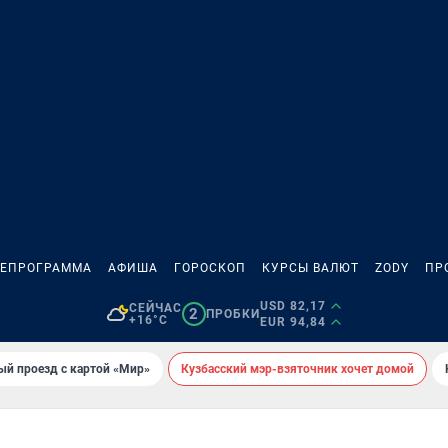
ЛЕПРОГРАММА
АФИША
ГОРОСКОП
КУРСЫ ВАЛЮТ
ZODY
ПР
USD 82,17
СЕЙЧАС
2
ПРОБКИ
+16°C
EUR 94,84
ый проезд с картой «Мир»
Кузбасский мэр-взяточник хочет домой