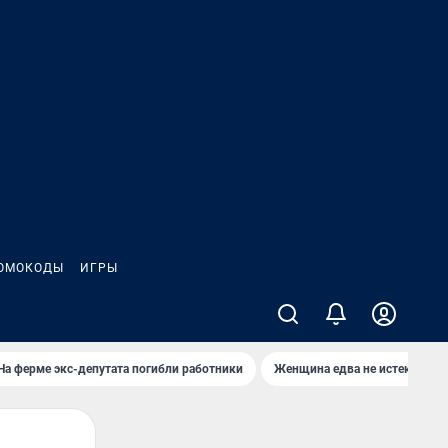
ОМОКОДЫ
ИГРЫ
На ферме экс-депутата погибли работники
Женщина едва не истекла кро