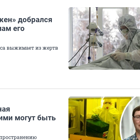
акен» добрался
мам его
уса выжимает из жертв
ная
кими могут быть
спространению