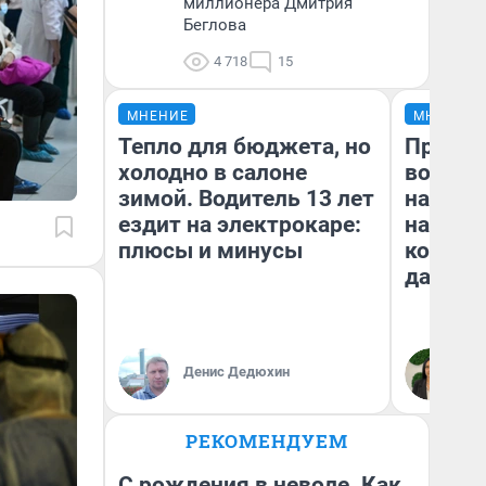
миллионера Дмитрия
Беглова
4 718
15
МНЕНИЕ
МНЕНИЕ
Тепло для бюджета, но
Продаш
холодно в салоне
возьмут
зимой. Водитель 13 лет
нам го
ездит на электрокаре:
налого
плюсы и минусы
коснет
даже р
Денис Дедюхин
Ан
РЕКОМЕНДУЕМ
С рождения в неволе. Как