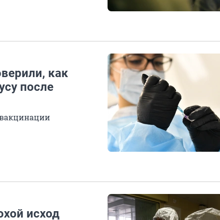
верили, как
усу после
ревакцинации
охой исход