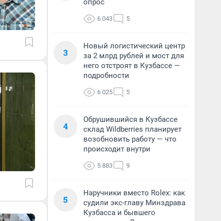
опрос
6 043
5
Новый логистический центр
3
за 2 млрд рублей и мост для
него отстроят в Кузбассе —
подробности
6 025
5
Обрушившийся в Кузбассе
4
склад Wildberries планирует
возобновить работу — что
происходит внутри
5 883
9
Наручники вместо Rolex: как
5
судили экс-главу Минздрава
Кузбасса и бывшего