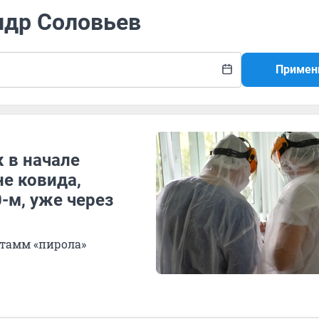
ндр Соловьев
Примен
к в начале
не ковида,
0-м, уже через
штамм «пирола»