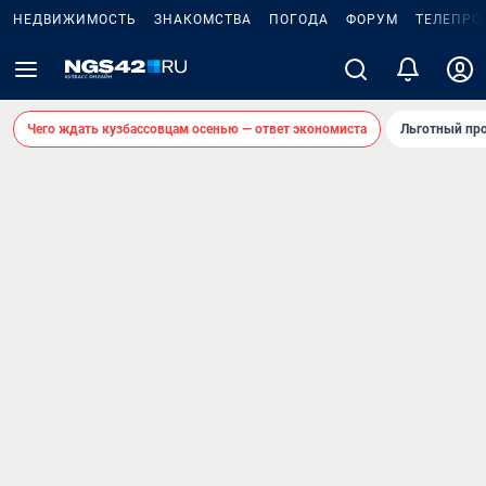
НЕДВИЖИМОСТЬ
ЗНАКОМСТВА
ПОГОДА
ФОРУМ
ТЕЛЕПРО
Чего ждать кузбассовцам осенью — ответ экономиста
Льготный про