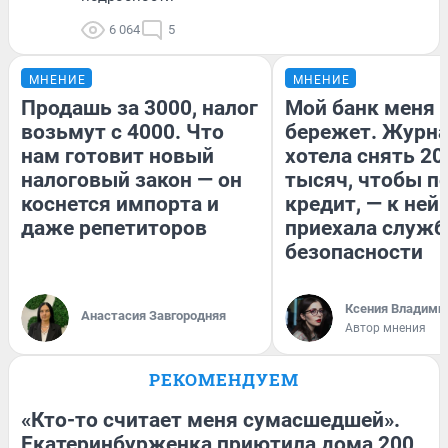
6 064
5
МНЕНИЕ
МНЕНИЕ
Продашь за 3000, налог
Мой банк меня
возьмут с 4000. Что
бережет. Журн
нам готовит новый
хотела снять 20
налоговый закон — он
тысяч, чтобы п
коснется импорта и
кредит, — к ней
даже репетиторов
приехала служб
безопасности
Ксения Владими
Анастасия Завгородняя
Автор мнения
РЕКОМЕНДУЕМ
«Кто-то считает меня сумасшедшей».
Екатеринбурженка приютила дома 200