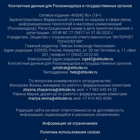
Контактные данные для Роскомнадзора и государственных органов
Сетевое издание «NGS42.RU» (18+)
Зарегистрировано Федеральной службой по надзору в сфере связи,
информационных технологий и массовых коммуникаций
(Роскомнадзор). Регистрационный номер и дата принятия решения о
регистрации - ЭЛ № ФС 77-78817 от 07.08.2020 г.
Учредитель: Общество с ограниченной ответственностью "ИНТЕРНЕТ
ТЕХНОЛОГИИ"
Главный редактор: Левчук Александр Николаевич
Адрес редакции: 650000, Россия, Кемерово, ул. 50 лет Октября, д. 11, офис
201, телефон +7 (3842) 23-22-60
Электронный адрес редакции:
ngs42@shkulev.ru
Контактные данные для Роскомнадзора и государственных органов:
juristnsk@shkulev.ru
Техподдержка:
help@shkulev.ru
По вопросам коммерческого сотрудничества:
Жапарова Жанна, менеджер по работе с федеральными клиентами
zhanna.zhaparova@shkulev.ru
, моб. + 7 982 640 34 32
Ревина Мария, директор по работе с федеральными клиентами
mariya.revina@shkulev.ru
, моб. +7 910 402 4056
Редакция сайта не несет ответственности за достоверность
информации, содержащейся в рекламных объявлениях.
Информация об ограничениях
Политика использования cookies