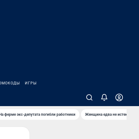
ОМОКОДЫ
ИГРЫ
На ферме экс-депутата погибли работники
Женщина едва не истекла кро