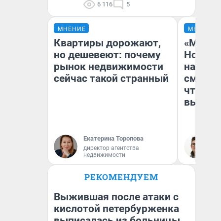
6 116
5
МНЕНИЕ
МНЕНИЕ
Квартиры дорожают,
«Мы ви
но дешевеют: почему
Нолана
рынок недвижимости
настро
сейчас такой странный
смотре
чтобы 
выгляд
Екатерина Торопова
На
директор агентства
недвижимости
РЕКОМЕНДУЕМ
Выжившая после атаки с
кислотой петербурженка
выписалась из больницы