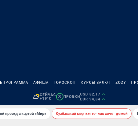
ЛЕПРОГРАММА
АФИША
ГОРОСКОП
КУРСЫ ВАЛЮТ
ZODY
ПР
USD 82,17
СЕЙЧАС
3
ПРОБКИ
+19°C
EUR 94,84
ый проезд с картой «Мир»
Кузбасский мэр-взяточник хочет домой