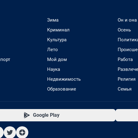
Зима
Он и она
Криминал
Осень
Культура
Политик
Лето
Происше
спорт
Мой дом
Работа
Наука
Развлеч
Недвижимость
Религия
Образование
Семья
Google Play