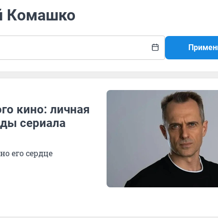
ей Комашко
Примен
го кино: личная
зды сериала
о его сердце