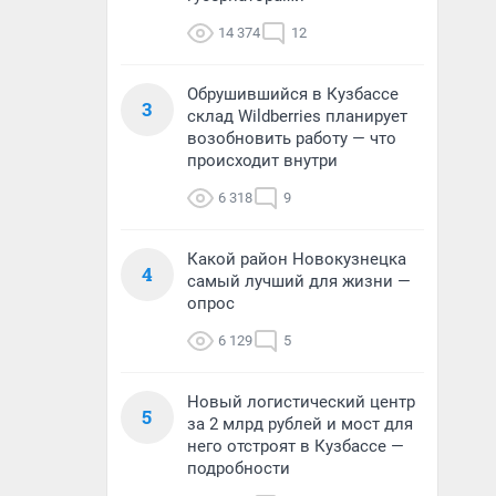
14 374
12
Обрушившийся в Кузбассе
3
склад Wildberries планирует
возобновить работу — что
происходит внутри
6 318
9
Какой район Новокузнецка
4
самый лучший для жизни —
опрос
6 129
5
Новый логистический центр
5
за 2 млрд рублей и мост для
него отстроят в Кузбассе —
подробности