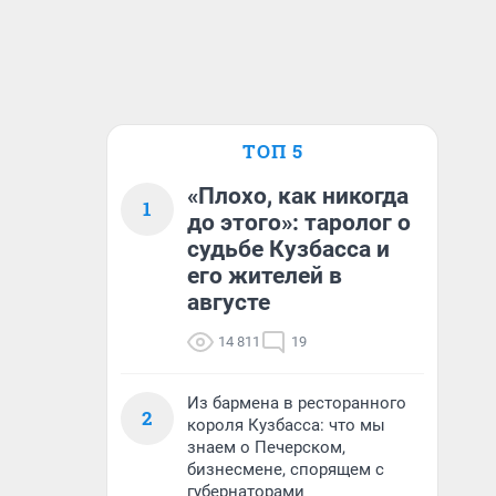
ТОП 5
«Плохо, как никогда
1
до этого»: таролог о
судьбе Кузбасса и
его жителей в
августе
14 811
19
Из бармена в ресторанного
2
короля Кузбасса: что мы
знаем о Печерском,
бизнесмене, спорящем с
губернаторами