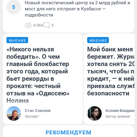
Новый логистический центр за 2 млрд рублей и
5
мост для него отстроят в Кузбассе —
подробности
6 064
5
МНЕНИЕ
МНЕНИЕ
«Никого нельзя
Мой банк меня
победить». О чем
бережет. Журн
главный блокбастер
хотела снять 20
этого года, который
тысяч, чтобы п
бьет рекорды в
кредит, — к ней
прокате: честный
приехала служб
отзыв на «Одиссею»
безопасности
Нолана
Стас Соколов
Ксения Владими
Эксперт
Автор мнения
РЕКОМЕНДУЕМ