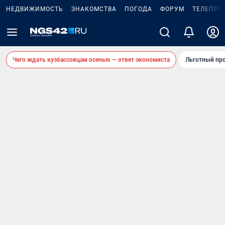
НЕДВИЖИМОСТЬ
ЗНАКОМСТВА
ПОГОДА
ФОРУМ
ТЕЛЕПРО
Чего ждать кузбассовцам осенью — ответ экономиста
Льготный про