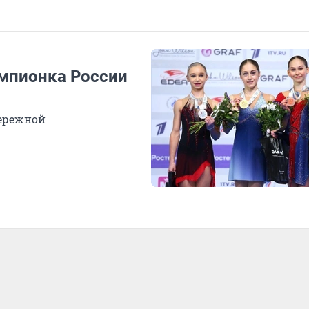
емпионка России
бережной