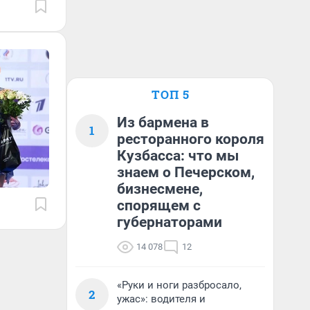
ТОП 5
Из бармена в
1
ресторанного короля
Кузбасса: что мы
знаем о Печерском,
бизнесмене,
спорящем с
губернаторами
14 078
12
«Руки и ноги разбросало,
2
ужас»: водителя и