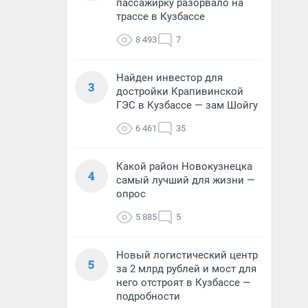
пассажирку разорвало на
трассе в Кузбассе
8 493
7
Найден инвестор для
3
достройки Крапивинской
ГЭС в Кузбассе — зам Шойгу
6 461
35
Какой район Новокузнецка
4
самый лучший для жизни —
опрос
5 885
5
Новый логистический центр
5
за 2 млрд рублей и мост для
него отстроят в Кузбассе —
подробности