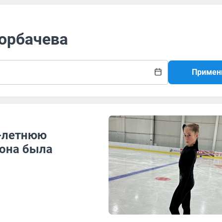
Горбачева
Примен
-летнюю
 она была