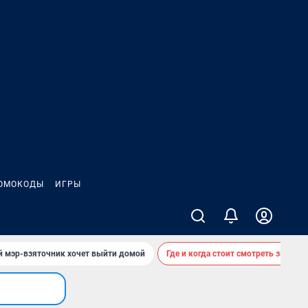
ОМОКОДЫ
ИГРЫ
й мэр-взяточник хочет выйти домой
Где и когда стоит смотреть звездоп