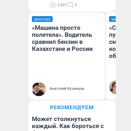
5 821
5
МНЕНИЕ
МНЕНИЕ
«Машина просто
«Спутал
полетела». Водитель
пургу».
сравнил бензин в
смерте
Казахстане и России
которы
обнару
Ир
Гл
Анатолий Кузнецов
«Р
Во
РЕКОМЕНДУЕМ
Может столкнуться
каждый. Как бороться с