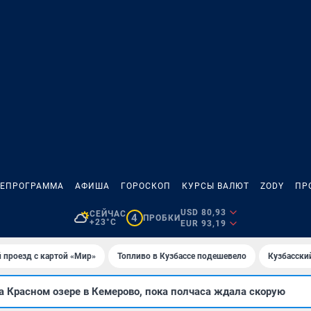
ЛЕПРОГРАММА
АФИША
ГОРОСКОП
КУРСЫ ВАЛЮТ
ZODY
ПР
USD 80,93
СЕЙЧАС
4
ПРОБКИ
+23°C
EUR 93,19
 проезд с картой «Мир»
Топливо в Кузбассе подешевело
Кузбасски
 Красном озере в Кемерово, пока полчаса ждала скорую