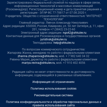
Зарегистрировано Федеральной службой по надзору в сфере связи,
информационных технологий и массовых коммуникаций
(Роскомнадзор). Регистрационный номер и дата принятия решения о
регистрации - ЭЛ № ФС 77-78817 от 07.08.2020 г.
Учредитель: Общество с ограниченной ответственностью "ИНТЕРНЕТ
ТЕХНОЛОГИИ"
Главный редактор: Левчук Александр Николаевич
Адрес редакции: 650000, Россия, Кемерово, ул. 50 лет Октября, д. 11, офис
201, телефон +7 (3842) 23-22-60
Электронный адрес редакции:
ngs42@shkulev.ru
Контактные данные для Роскомнадзора и государственных органов:
juristnsk@shkulev.ru
Техподдержка:
help@shkulev.ru
По вопросам коммерческого сотрудничества:
Жапарова Жанна, менеджер по работе с федеральными клиентами
zhanna.zhaparova@shkulev.ru
, моб. + 7 982 640 34 32
Ревина Мария, директор по работе с федеральными клиентами
mariya.revina@shkulev.ru
, моб. +7 910 402 4056
Редакция сайта не несет ответственности за достоверность
информации, содержащейся в рекламных объявлениях.
Информация об ограничениях
Политика использования cookies
Рекомендательные системы
Политика конфиденциальности и обработки персональных данных и
правила использования сайта