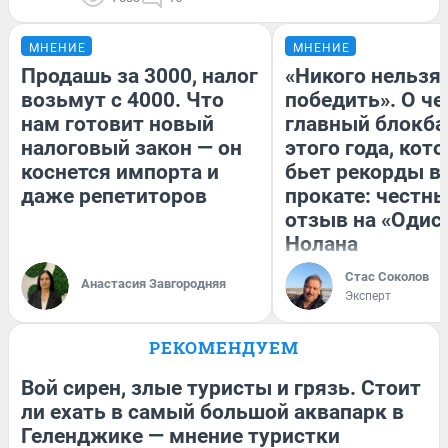
МНЕНИЕ
МНЕНИЕ
Продашь за 3000, налог
«Никого нельзя
возьмут с 4000. Что
победить». О ч
нам готовит новый
главный блокба
налоговый закон — он
этого года, кот
коснется импорта и
бьет рекорды в
даже репетиторов
прокате: честн
отзыв на «Одис
Нолана
Стас Соколов
Анастасия Завгородняя
Эксперт
РЕКОМЕНДУЕМ
Вой сирен, злые туристы и грязь. Стоит
ли ехать в самый большой аквапарк в
Геленджике — мнение туристки