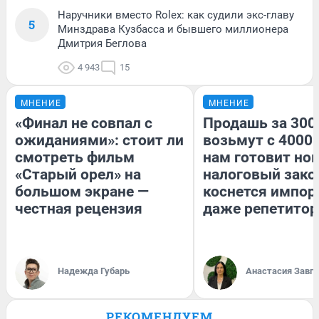
Наручники вместо Rolex: как судили экс-главу
5
Минздрава Кузбасса и бывшего миллионера
Дмитрия Беглова
4 943
15
МНЕНИЕ
МНЕНИЕ
«Финал не совпал с
Продашь за 3000
ожиданиями»: стоит ли
возьмут с 4000.
смотреть фильм
нам готовит но
«Старый орел» на
налоговый зако
большом экране —
коснется импор
честная рецензия
даже репетитор
Надежда Губарь
Анастасия Завг
РЕКОМЕНДУЕМ