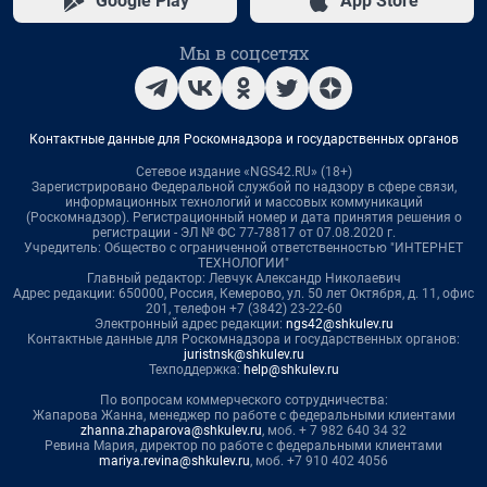
Google Play
App Store
Мы в соцсетях
Контактные данные для Роскомнадзора и государственных органов
Сетевое издание «NGS42.RU» (18+)
Зарегистрировано Федеральной службой по надзору в сфере связи,
информационных технологий и массовых коммуникаций
(Роскомнадзор). Регистрационный номер и дата принятия решения о
регистрации - ЭЛ № ФС 77-78817 от 07.08.2020 г.
Учредитель: Общество с ограниченной ответственностью "ИНТЕРНЕТ
ТЕХНОЛОГИИ"
Главный редактор: Левчук Александр Николаевич
Адрес редакции: 650000, Россия, Кемерово, ул. 50 лет Октября, д. 11, офис
201, телефон +7 (3842) 23-22-60
Электронный адрес редакции:
ngs42@shkulev.ru
Контактные данные для Роскомнадзора и государственных органов:
juristnsk@shkulev.ru
Техподдержка:
help@shkulev.ru
По вопросам коммерческого сотрудничества:
Жапарова Жанна, менеджер по работе с федеральными клиентами
zhanna.zhaparova@shkulev.ru
, моб. + 7 982 640 34 32
Ревина Мария, директор по работе с федеральными клиентами
mariya.revina@shkulev.ru
, моб. +7 910 402 4056