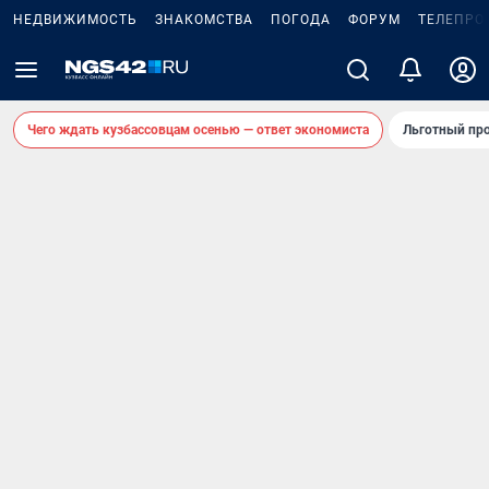
НЕДВИЖИМОСТЬ
ЗНАКОМСТВА
ПОГОДА
ФОРУМ
ТЕЛЕПРО
Чего ждать кузбассовцам осенью — ответ экономиста
Льготный про