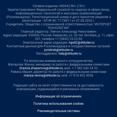
Сетевое издание «NGS42.RU» (18+)
Зарегистрировано Федеральной службой по надзору в сфере связи,
информационных технологий и массовых коммуникаций
(Роскомнадзор). Регистрационный номер и дата принятия решения о
регистрации - ЭЛ № ФС 77-78817 от 07.08.2020 г.
Учредитель: Общество с ограниченной ответственностью "ИНТЕРНЕТ
ТЕХНОЛОГИИ"
Главный редактор: Левчук Александр Николаевич
Адрес редакции: 650000, Россия, Кемерово, ул. 50 лет Октября, д. 11, офис
201, телефон +7 (3842) 23-22-60
Электронный адрес редакции:
ngs42@shkulev.ru
Контактные данные для Роскомнадзора и государственных органов:
juristnsk@shkulev.ru
Техподдержка:
help@shkulev.ru
По вопросам коммерческого сотрудничества:
Жапарова Жанна, менеджер по работе с федеральными клиентами
zhanna.zhaparova@shkulev.ru
, моб. + 7 982 640 34 32
Ревина Мария, директор по работе с федеральными клиентами
mariya.revina@shkulev.ru
, моб. +7 910 402 4056
Редакция сайта не несет ответственности за достоверность
информации, содержащейся в рекламных объявлениях.
Информация об ограничениях
Политика использования cookies
Рекомендательные системы