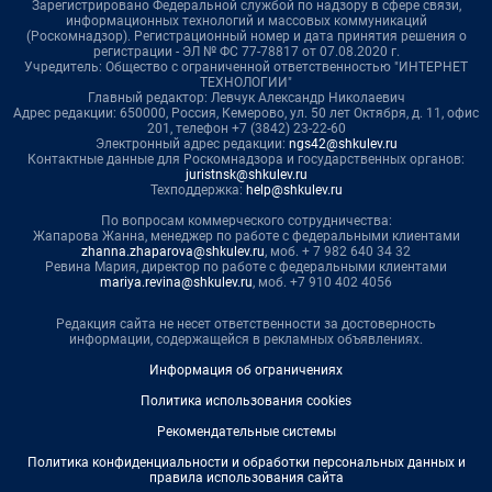
Зарегистрировано Федеральной службой по надзору в сфере связи,
информационных технологий и массовых коммуникаций
(Роскомнадзор). Регистрационный номер и дата принятия решения о
регистрации - ЭЛ № ФС 77-78817 от 07.08.2020 г.
Учредитель: Общество с ограниченной ответственностью "ИНТЕРНЕТ
ТЕХНОЛОГИИ"
Главный редактор: Левчук Александр Николаевич
Адрес редакции: 650000, Россия, Кемерово, ул. 50 лет Октября, д. 11, офис
201, телефон +7 (3842) 23-22-60
Электронный адрес редакции:
ngs42@shkulev.ru
Контактные данные для Роскомнадзора и государственных органов:
juristnsk@shkulev.ru
Техподдержка:
help@shkulev.ru
По вопросам коммерческого сотрудничества:
Жапарова Жанна, менеджер по работе с федеральными клиентами
zhanna.zhaparova@shkulev.ru
, моб. + 7 982 640 34 32
Ревина Мария, директор по работе с федеральными клиентами
mariya.revina@shkulev.ru
, моб. +7 910 402 4056
Редакция сайта не несет ответственности за достоверность
информации, содержащейся в рекламных объявлениях.
Информация об ограничениях
Политика использования cookies
Рекомендательные системы
Политика конфиденциальности и обработки персональных данных и
правила использования сайта