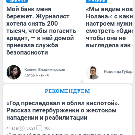
МНЕНИЕ
МНЕНИЕ
Мой банк меня
«Мы видим нов
бережет. Журналист
Нолана»: с каки
хотела снять 200
настроем нужн
тысяч, чтобы погасить
смотреть «Одис
кредит, — к ней домой
чтобы она не
приехала служба
выглядела как 
безопасности
Ксения Владимирская
Надежда Губарь
Автор мнения
РЕКОМЕНДУЕМ
«Год преследовал и облил кислотой».
Рассказ петербурженки о жестоком
нападении и реабилитации
4 часа
5 021
106