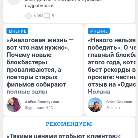
подробности
6 353
5
МНЕНИЕ
МНЕНИЕ
«Аналоговая жизнь —
«Никого нельзя
вот что нам нужно».
победить». О ч
Почему новые
главный блокба
блокбастеры
этого года, кот
проваливаются, а
бьет рекорды в
повторы старых
прокате: честн
фильмов собирают
отзыв на «Одис
полные залы
Нолана
Алёна Золотухина
Стас Соколов
Журналист НГС
Эксперт
РЕКОМЕНДУЕМ
«Такими ценами отобьют клиентов»: