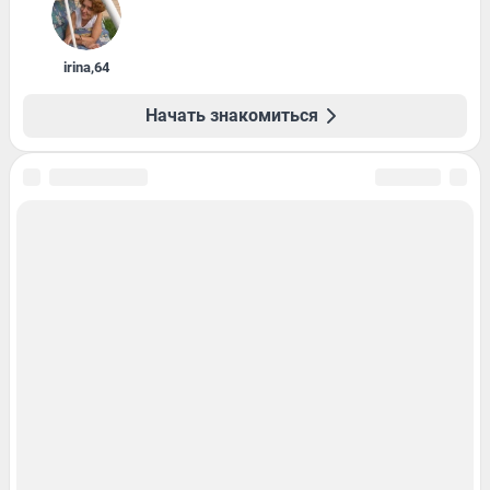
irina
,
64
Начать знакомиться