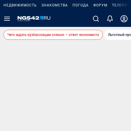
НЕДВИЖИМОСТЬ
ЗНАКОМСТВА
ПОГОДА
ФОРУМ
ТЕЛЕПРО
Чего ждать кузбассовцам осенью — ответ экономиста
Льготный про