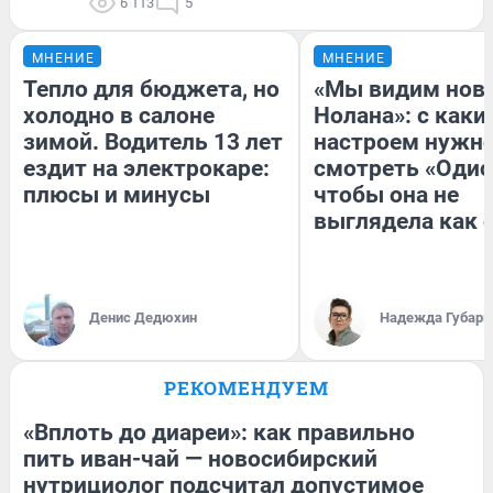
6 113
5
МНЕНИЕ
МНЕНИЕ
Тепло для бюджета, но
«Мы видим нов
холодно в салоне
Нолана»: с каки
зимой. Водитель 13 лет
настроем нужн
ездит на электрокаре:
смотреть «Одис
плюсы и минусы
чтобы она не
выглядела как 
Денис Дедюхин
Надежда Губарь
РЕКОМЕНДУЕМ
«Вплоть до диареи»: как правильно
пить иван-чай — новосибирский
нутрициолог подсчитал допустимое