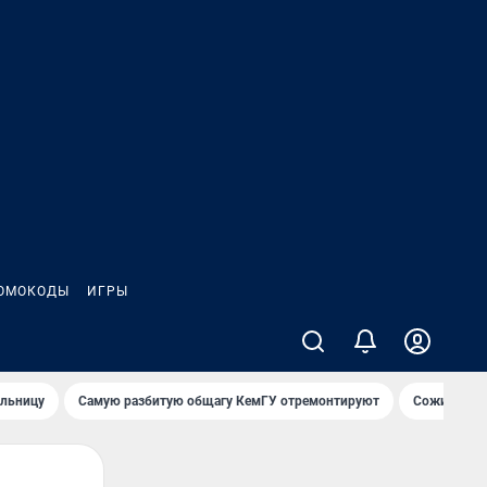
ОМОКОДЫ
ИГРЫ
ольницу
Самую разбитую общагу КемГУ отремонтируют
Сожительни