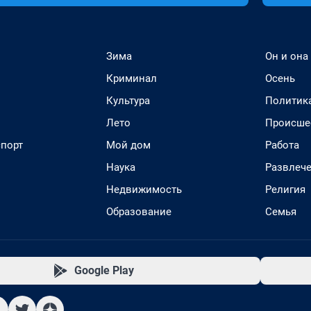
Зима
Он и она
Криминал
Осень
Культура
Политик
Лето
Происше
спорт
Мой дом
Работа
Наука
Развлеч
Недвижимость
Религия
Образование
Семья
Google Play