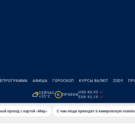
ЛЕПРОГРАММА
АФИША
ГОРОСКОП
КУРСЫ ВАЛЮТ
ZODY
ПР
USD 80,93
СЕЙЧАС
6
ПРОБКИ
+25°C
EUR 93,19
ный проезд с картой «Мир»
С чем люди приходят в кемеровскую психб