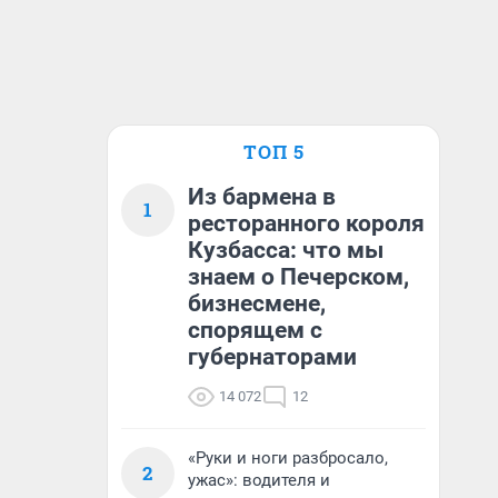
ТОП 5
Из бармена в
1
ресторанного короля
Кузбасса: что мы
знаем о Печерском,
бизнесмене,
спорящем с
губернаторами
14 072
12
«Руки и ноги разбросало,
2
ужас»: водителя и