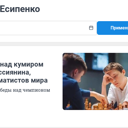
 Есипенко
Примен
 над кумиром
ссиянина,
матистов мира
обеды над чемпионом