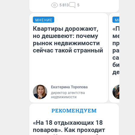
5 813
5
МНЕНИЕ
МНЕНИЕ
Квартиры дорожают,
«Покуп
но дешевеют: почему
мешке»
рынок недвижимости
предпр
сейчас такой странный
рассказ
самом 
бизнес
дешевы
Екатерина Торопова
На
директор агентства
От
недвижимости
де
РЕКОМЕНДУЕМ
«На 18 отдыхающих 18
поваров». Как проходит