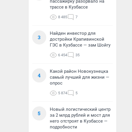
пассажирку разорвало на
трассе в Кузбассе
8 485
7
Найден инвестор для
3
достройки Крапивинской
ГЭС в Кузбассе — зам Шойгу
6 454
35
Какой район Новокузнецка
4
самый лучший для жизни —
опрос
5 874
5
Новый логистический центр
5
за 2 млрд рублей и мост для
него отстроят в Кузбассе —
подробности