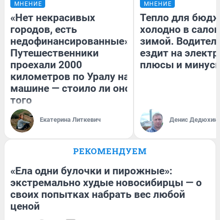
МНЕНИЕ
МНЕНИЕ
«Нет некрасивых
Тепло для бюдж
городов, есть
холодно в сало
недофинансированные».
зимой. Водитель
Путешественники
ездит на электр
проехали 2000
плюсы и минус
километров по Уралу на
машине — стоило ли оно
того
Екатерина Литкевич
Денис Дедюхин
РЕКОМЕНДУЕМ
«Ела одни булочки и пирожные»:
экстремально худые новосибирцы — о
своих попытках набрать вес любой
ценой