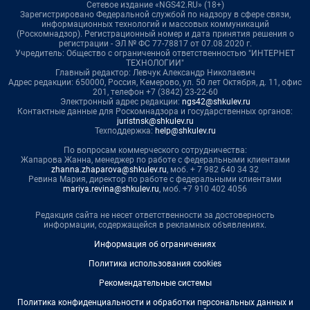
Сетевое издание «NGS42.RU» (18+)
Зарегистрировано Федеральной службой по надзору в сфере связи,
информационных технологий и массовых коммуникаций
(Роскомнадзор). Регистрационный номер и дата принятия решения о
регистрации - ЭЛ № ФС 77-78817 от 07.08.2020 г.
Учредитель: Общество с ограниченной ответственностью "ИНТЕРНЕТ
ТЕХНОЛОГИИ"
Главный редактор: Левчук Александр Николаевич
Адрес редакции: 650000, Россия, Кемерово, ул. 50 лет Октября, д. 11, офис
201, телефон +7 (3842) 23-22-60
Электронный адрес редакции:
ngs42@shkulev.ru
Контактные данные для Роскомнадзора и государственных органов:
juristnsk@shkulev.ru
Техподдержка:
help@shkulev.ru
По вопросам коммерческого сотрудничества:
Жапарова Жанна, менеджер по работе с федеральными клиентами
zhanna.zhaparova@shkulev.ru
, моб. + 7 982 640 34 32
Ревина Мария, директор по работе с федеральными клиентами
mariya.revina@shkulev.ru
, моб. +7 910 402 4056
Редакция сайта не несет ответственности за достоверность
информации, содержащейся в рекламных объявлениях.
Информация об ограничениях
Политика использования cookies
Рекомендательные системы
Политика конфиденциальности и обработки персональных данных и