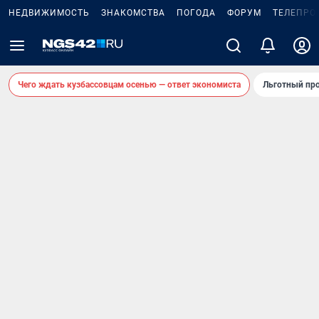
НЕДВИЖИМОСТЬ
ЗНАКОМСТВА
ПОГОДА
ФОРУМ
ТЕЛЕПРО
Чего ждать кузбассовцам осенью — ответ экономиста
Льготный про