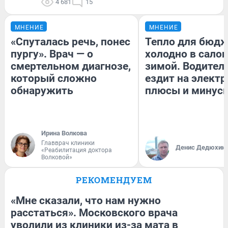
4 681
15
МНЕНИЕ
МНЕНИЕ
«Спуталась речь, понес
Тепло для бюдж
пургу». Врач — о
холодно в сало
смертельном диагнозе,
зимой. Водитель
который сложно
ездит на электр
обнаружить
плюсы и минус
Ирина Волкова
Главврач клиники
Денис Дедюхин
«Реабилитация доктора
Волковой»
РЕКОМЕНДУЕМ
«Мне сказали, что нам нужно
расстаться». Московского врача
уволили из клиники из-за мата в