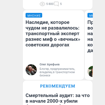
5 800
5
МНЕНИЕ
МНЕНИЕ
Наследие, которое
Продаш
чудом не развалилось:
возьмут
транспортный эксперт
нам го
разнес миф о «вечных»
налого
советских дорогах
коснет
даже р
Олег Арефьев
Блогер, предприниматель,
Ан
владелец в транспортном
бизнесе
РЕКОМЕНДУЕМ
Смертельный аудит: за что
в начале 2000-х убили