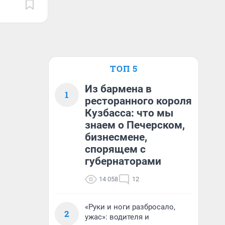
ТОП 5
Из бармена в
1
ресторанного короля
Кузбасса: что мы
знаем о Печерском,
бизнесмене,
спорящем с
губернаторами
14 058
12
«Руки и ноги разбросало,
2
ужас»: водителя и