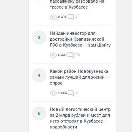
пассажирку разорвало на
трассе в Кузбассе
8 470
7
Найден инвестор для
3
достройки Крапивинской
ГЭС в Кузбассе — зам Шойгу
6 442
35
Какой район Новокузнецка
4
самый лучший для жизни —
опрос
5 864
5
Новый логистический центр
5
за 2 млрд рублей и мост для
него отстроят в Кузбассе —
подробности