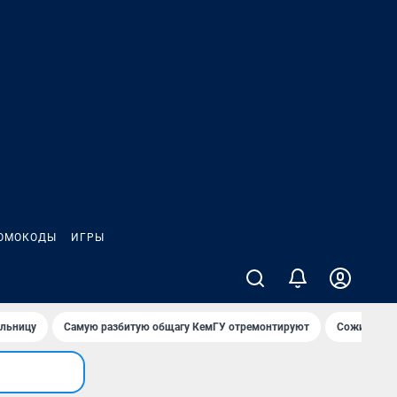
ОМОКОДЫ
ИГРЫ
ольницу
Самую разбитую общагу КемГУ отремонтируют
Сожительни