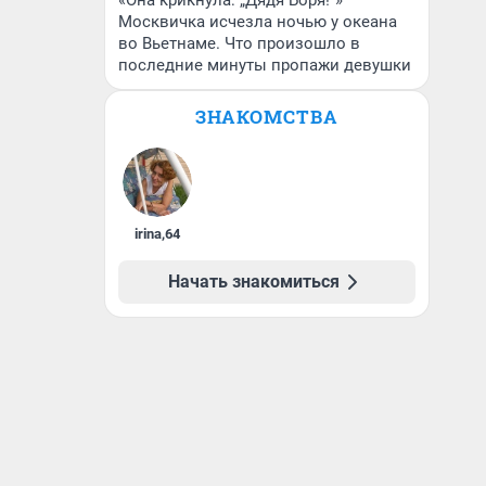
«Она крикнула: „Дядя Боря!“»
Москвичка исчезла ночью у океана
во Вьетнаме. Что произошло в
последние минуты пропажи девушки
ЗНАКОМСТВА
irina
,
64
Начать знакомиться