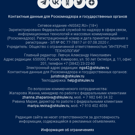
Контактные данные для Роскомнадзора и государственных органов
Сетевое издание «NGS42.RU» (18+)
Зарегистрировано Федеральной службой по надзору в сфере связи,
информационных технологий и массовых коммуникаций
(Роскомнадзор). Регистрационный номер и дата принятия решения о
регистрации - ЭЛ № ФС 77-78817 от 07.08.2020 г.
Учредитель: Общество с ограниченной ответственностью "ИНТЕРНЕТ
ТЕХНОЛОГИИ"
Главный редактор: Левчук Александр Николаевич
Адрес редакции: 650000, Россия, Кемерово, ул. 50 лет Октября, д. 11, офис
201, телефон +7 (3842) 23-22-60
Электронный адрес редакции:
ngs42@shkulev.ru
Контактные данные для Роскомнадзора и государственных органов:
juristnsk@shkulev.ru
Техподдержка:
help@shkulev.ru
По вопросам коммерческого сотрудничества:
Жапарова Жанна, менеджер по работе с федеральными клиентами
zhanna.zhaparova@shkulev.ru
, моб. + 7 982 640 34 32
Ревина Мария, директор по работе с федеральными клиентами
mariya.revina@shkulev.ru
, моб. +7 910 402 4056
Редакция сайта не несет ответственности за достоверность
информации, содержащейся в рекламных объявлениях.
Информация об ограничениях