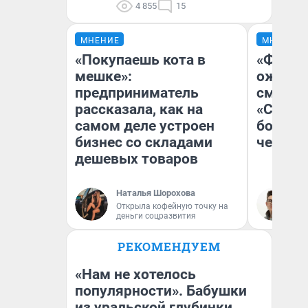
4 855
15
МНЕНИЕ
МНЕНИЕ
«Покупаешь кота в
«Финал
мешке»:
ожидан
предприниматель
смотре
рассказала, как на
«Стары
самом деле устроен
большо
бизнес со складами
честна
дешевых товаров
Наталья Шорохова
На
Открыла кофейную точку на
деньги соцразвития
РЕКОМЕНДУЕМ
«Нам не хотелось
популярности». Бабушки
из уральской глубинки