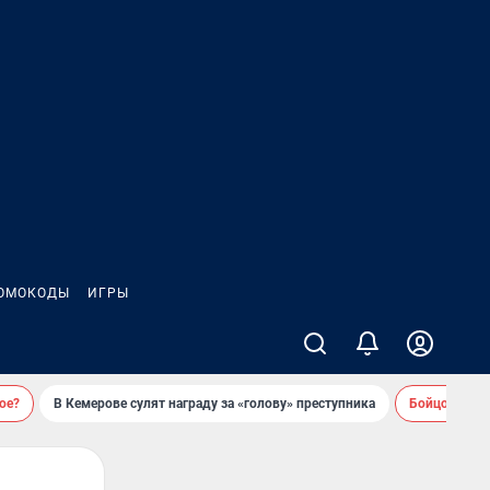
ОМОКОДЫ
ИГРЫ
ое?
В Кемерове сулят награду за «голову» преступника
Бойцовский 