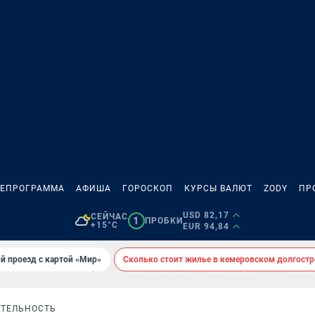
ЛЕПРОГРАММА
АФИША
ГОРОСКОП
КУРСЫ ВАЛЮТ
ZODY
ПР
USD 82,17
СЕЙЧАС
1
ПРОБКИ
+15°C
EUR 94,84
й проезд с картой «Мир»
Сколько стоит жилье в кемеровском долгостр
ТЕЛЬНОСТЬ