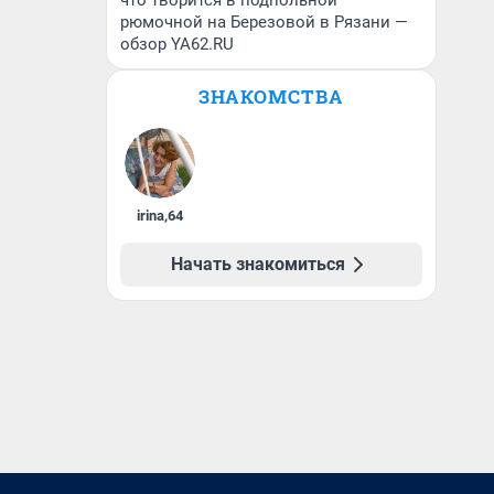
что творится в подпольной
рюмочной на Березовой в Рязани —
обзор YA62.RU
ЗНАКОМСТВА
irina
,
64
Начать знакомиться