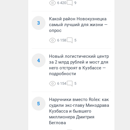
6 420
9
Какой район Новокузнецка
3
самый лучший для жизни —
опрос
6 158
5
Новый логистический центр
4
за 2 млрд рублей и мост для
него отстроят в Кузбассе —
подробности
6 154
5
Наручники вместо Rolex: как
5
судили экс-главу Минздрава
Кузбасса и бывшего
миллионера Дмитрия
Беглова