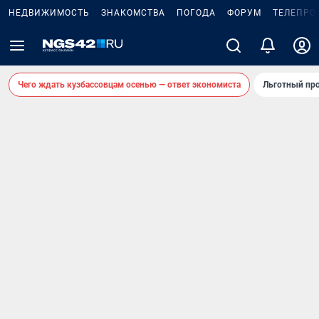
НЕДВИЖИМОСТЬ
ЗНАКОМСТВА
ПОГОДА
ФОРУМ
ТЕЛЕПРО
Чего ждать кузбассовцам осенью — ответ экономиста
Льготный про