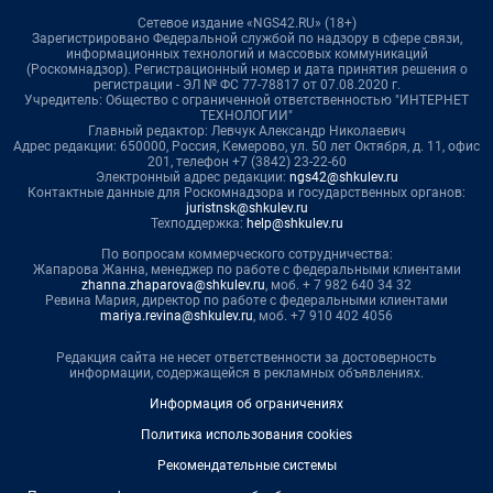
Сетевое издание «NGS42.RU» (18+)
Зарегистрировано Федеральной службой по надзору в сфере связи,
информационных технологий и массовых коммуникаций
(Роскомнадзор). Регистрационный номер и дата принятия решения о
регистрации - ЭЛ № ФС 77-78817 от 07.08.2020 г.
Учредитель: Общество с ограниченной ответственностью "ИНТЕРНЕТ
ТЕХНОЛОГИИ"
Главный редактор: Левчук Александр Николаевич
Адрес редакции: 650000, Россия, Кемерово, ул. 50 лет Октября, д. 11, офис
201, телефон +7 (3842) 23-22-60
Электронный адрес редакции:
ngs42@shkulev.ru
Контактные данные для Роскомнадзора и государственных органов:
juristnsk@shkulev.ru
Техподдержка:
help@shkulev.ru
По вопросам коммерческого сотрудничества:
Жапарова Жанна, менеджер по работе с федеральными клиентами
zhanna.zhaparova@shkulev.ru
, моб. + 7 982 640 34 32
Ревина Мария, директор по работе с федеральными клиентами
mariya.revina@shkulev.ru
, моб. +7 910 402 4056
Редакция сайта не несет ответственности за достоверность
информации, содержащейся в рекламных объявлениях.
Информация об ограничениях
Политика использования cookies
Рекомендательные системы