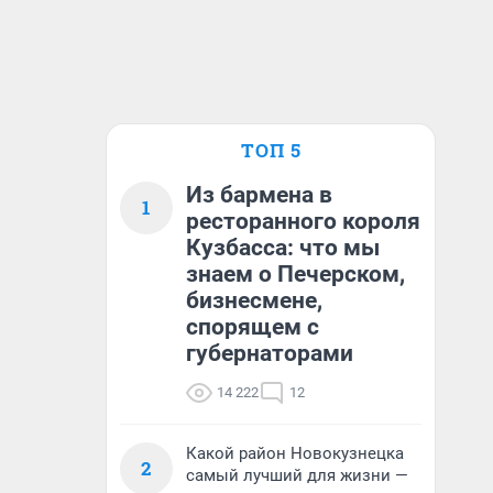
ТОП 5
Из бармена в
1
ресторанного короля
Кузбасса: что мы
знаем о Печерском,
бизнесмене,
спорящем с
губернаторами
14 222
12
Какой район Новокузнецка
2
самый лучший для жизни —