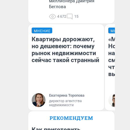
миллионера Дмитрия
Беглова
4 672
15
МНЕНИЕ
МНЕНИЕ
Квартиры дорожают,
«Мы ви
но дешевеют: почему
Нолана
рынок недвижимости
настро
сейчас такой странный
смотре
чтобы 
выгляд
Екатерина Торопова
На
директор агентства
недвижимости
РЕКОМЕНДУЕМ
Как приготовить