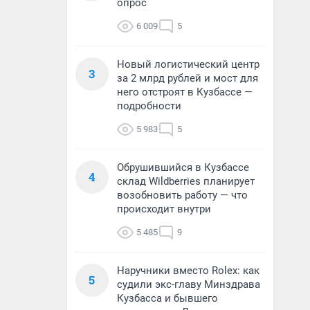
опрос
6 009
5
Новый логистический центр
3
за 2 млрд рублей и мост для
него отстроят в Кузбассе —
подробности
5 983
5
Обрушившийся в Кузбассе
4
склад Wildberries планирует
возобновить работу — что
происходит внутри
5 485
9
Наручники вместо Rolex: как
5
судили экс-главу Минздрава
Кузбасса и бывшего