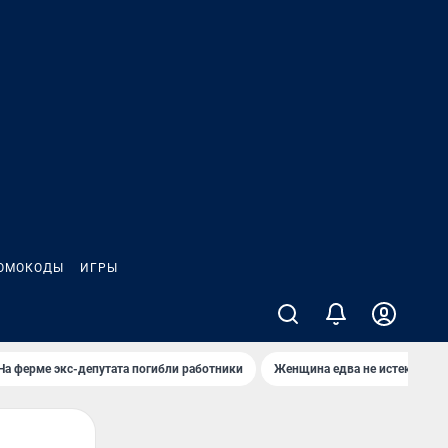
ОМОКОДЫ
ИГРЫ
На ферме экс-депутата погибли работники
Женщина едва не истекла кро