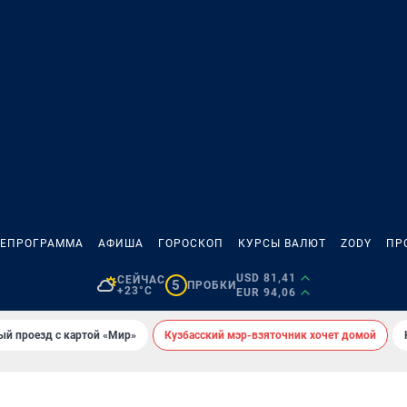
ЛЕПРОГРАММА
АФИША
ГОРОСКОП
КУРСЫ ВАЛЮТ
ZODY
ПР
USD 81,41
СЕЙЧАС
5
ПРОБКИ
+23°C
EUR 94,06
ый проезд с картой «Мир»
Кузбасский мэр-взяточник хочет домой