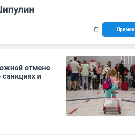
Шипулин
Примен
можной отмене
о санкциях и