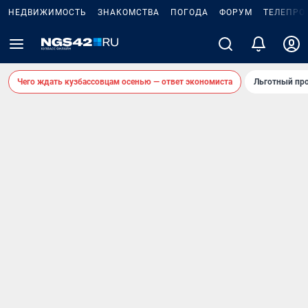
НЕДВИЖИМОСТЬ
ЗНАКОМСТВА
ПОГОДА
ФОРУМ
ТЕЛЕПРО
Чего ждать кузбассовцам осенью — ответ экономиста
Льготный про