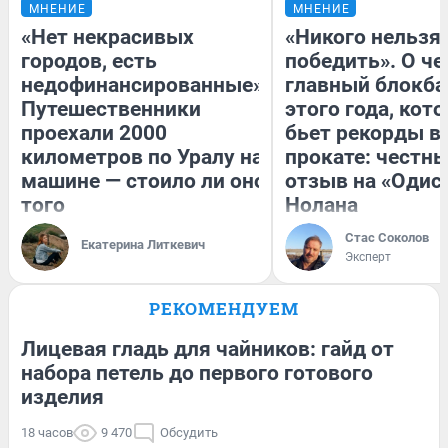
МНЕНИЕ
МНЕНИЕ
«Нет некрасивых
«Никого нельзя
городов, есть
победить». О ч
недофинансированные».
главный блокба
Путешественники
этого года, кот
проехали 2000
бьет рекорды в
километров по Уралу на
прокате: честн
машине — стоило ли оно
отзыв на «Одис
того
Нолана
Стас Соколов
Екатерина Литкевич
Эксперт
РЕКОМЕНДУЕМ
Лицевая гладь для чайников: гайд от
набора петель до первого готового
изделия
18 часов
9 470
Обсудить