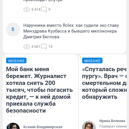
5 414
9
Наручники вместо Rolex: как судили экс-главу
5
Минздрава Кузбасса и бывшего миллионера
Дмитрия Беглова
4 661
15
МНЕНИЕ
МНЕНИЕ
Мой банк меня
«Спуталась речь
бережет. Журналист
пургу». Врач — о
хотела снять 200
смертельном ди
тысяч, чтобы погасить
который сложн
кредит, — к ней домой
обнаружить
приехала служба
безопасности
Ирина Волкова
Главврач клиник
Ксения Владимирская