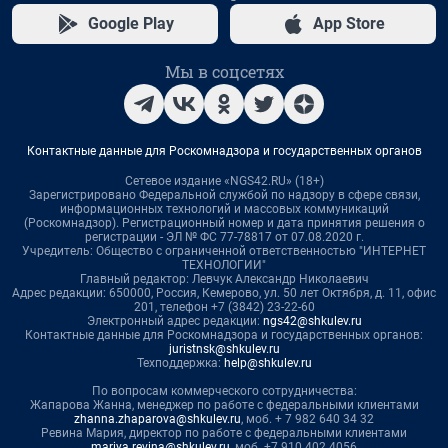
Google Play
App Store
Мы в соцсетях
Контактные данные для Роскомнадзора и государственных органов
Сетевое издание «NGS42.RU» (18+)
Зарегистрировано Федеральной службой по надзору в сфере связи,
информационных технологий и массовых коммуникаций
(Роскомнадзор). Регистрационный номер и дата принятия решения о
регистрации - ЭЛ № ФС 77-78817 от 07.08.2020 г.
Учредитель: Общество с ограниченной ответственностью "ИНТЕРНЕТ
ТЕХНОЛОГИИ"
Главный редактор: Левчук Александр Николаевич
Адрес редакции: 650000, Россия, Кемерово, ул. 50 лет Октября, д. 11, офис
201, телефон +7 (3842) 23-22-60
Электронный адрес редакции:
ngs42@shkulev.ru
Контактные данные для Роскомнадзора и государственных органов:
juristnsk@shkulev.ru
Техподдержка:
help@shkulev.ru
По вопросам коммерческого сотрудничества:
Жапарова Жанна, менеджер по работе с федеральными клиентами
zhanna.zhaparova@shkulev.ru
, моб. + 7 982 640 34 32
Ревина Мария, директор по работе с федеральными клиентами
mariya.revina@shkulev.ru
, моб. +7 910 402 4056