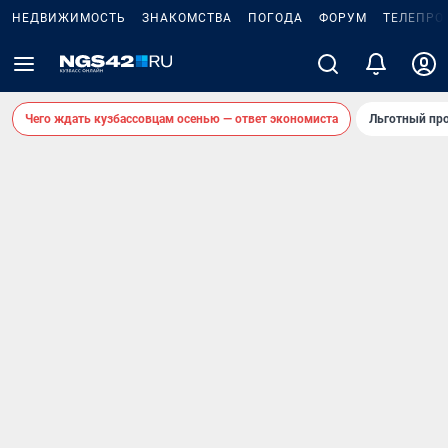
НЕДВИЖИМОСТЬ
ЗНАКОМСТВА
ПОГОДА
ФОРУМ
ТЕЛЕПРО
Чего ждать кузбассовцам осенью — ответ экономиста
Льготный про