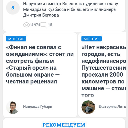
Наручники вместо Rolex: как судили экс-главу
5
Минздрава Кузбасса и бывшего миллионера
Дмитрия Беглова
4 974
15
МНЕНИЕ
МНЕНИЕ
«Финал не совпал с
«Нет некрасивы
ожиданиями»: стоит ли
городов, есть
смотреть фильм
недофинансиро
«Старый орел» на
Путешественни
большом экране —
проехали 2000
честная рецензия
километров по 
машине — стоил
того
Надежда Губарь
Екатерина Литк
РЕКОМЕНДУЕМ