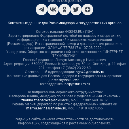
Мы в соцсетях
Контактные данные для Роскомнадзора и государственных органов
Сетевое издание «NGS42.RU» (18+)
Зарегистрировано Федеральной службой по надзору в сфере связи,
информационных технологий и массовых коммуникаций
(Роскомнадзор). Регистрационный номер и дата принятия решения о
регистрации - ЭЛ № ФС 77-78817 от 07.08.2020 г.
Учредитель: Общество с ограниченной ответственностью "ИНТЕРНЕТ
ТЕХНОЛОГИИ"
Главный редактор: Левчук Александр Николаевич
Адрес редакции: 650000, Россия, Кемерово, ул. 50 лет Октября, д. 11, офис
201, телефон +7 (3842) 23-22-60
Электронный адрес редакции:
ngs42@shkulev.ru
Контактные данные для Роскомнадзора и государственных органов:
juristnsk@shkulev.ru
Техподдержка:
help@shkulev.ru
По вопросам коммерческого сотрудничества:
Жапарова Жанна, менеджер по работе с федеральными клиентами
zhanna.zhaparova@shkulev.ru
, моб. + 7 982 640 34 32
Ревина Мария, директор по работе с федеральными клиентами
mariya.revina@shkulev.ru
, моб. +7 910 402 4056
Редакция сайта не несет ответственности за достоверность
информации, содержащейся в рекламных объявлениях.