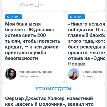
4 721
15
МНЕНИЕ
МНЕНИЕ
Мой банк меня
«Никого нельзя
бережет. Журналист
победить». О ч
хотела снять 200
главный блокба
тысяч, чтобы погасить
этого года, кот
кредит, — к ней домой
бьет рекорды в
приехала служба
прокате: честн
безопасности
отзыв на «Одис
Нолана
Ксения Владимирская
Стас Соколов
Автор мнения
Эксперт
РЕКОМЕНДУЕМ
Фермер Джастас Уолкер, известный
как «веселый молочник», заявил что