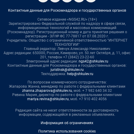
Контактные данные для Роскомнадзора и государственных органов
Сетевое издание «NGS42.RU» (18+)
Зарегистрировано Федеральной службой по надзору в сфере связи,
информационных технологий и массовых коммуникаций
(Роскомнадзор). Регистрационный номер и дата принятия решения о
регистрации - ЭЛ № ФС 77-78817 от 07.08.2020 г.
Учредитель: Общество с ограниченной ответственностью "ИНТЕРНЕТ
ТЕХНОЛОГИИ"
Главный редактор: Левчук Александр Николаевич
Адрес редакции: 650000, Россия, Кемерово, ул. 50 лет Октября, д. 11, офис
201, телефон +7 (3842) 23-22-60
Электронный адрес редакции:
ngs42@shkulev.ru
Контактные данные для Роскомнадзора и государственных органов:
juristnsk@shkulev.ru
Техподдержка:
help@shkulev.ru
По вопросам коммерческого сотрудничества:
Жапарова Жанна, менеджер по работе с федеральными клиентами
zhanna.zhaparova@shkulev.ru
, моб. + 7 982 640 34 32
Ревина Мария, директор по работе с федеральными клиентами
mariya.revina@shkulev.ru
, моб. +7 910 402 4056
Редакция сайта не несет ответственности за достоверность
информации, содержащейся в рекламных объявлениях.
Информация об ограничениях
Политика использования cookies