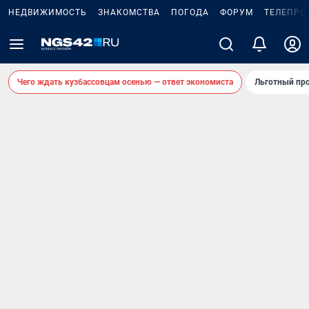
НЕДВИЖИМОСТЬ
ЗНАКОМСТВА
ПОГОДА
ФОРУМ
ТЕЛЕПРО
Чего ждать кузбассовцам осенью — ответ экономиста
Льготный про