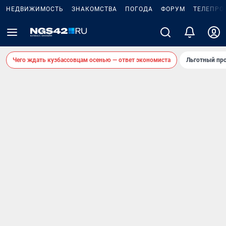
НЕДВИЖИМОСТЬ
ЗНАКОМСТВА
ПОГОДА
ФОРУМ
ТЕЛЕПРО
Чего ждать кузбассовцам осенью — ответ экономиста
Льготный про