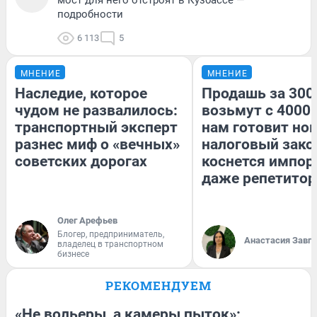
подробности
6 113
5
МНЕНИЕ
МНЕНИЕ
Наследие, которое
Продашь за 3000
чудом не развалилось:
возьмут с 4000.
транспортный эксперт
нам готовит но
разнес миф о «вечных»
налоговый зако
советских дорогах
коснется импор
даже репетитор
Олег Арефьев
Блогер, предприниматель,
Анастасия Завг
владелец в транспортном
бизнесе
РЕКОМЕНДУЕМ
«Не вольеры, а камеры пыток»: