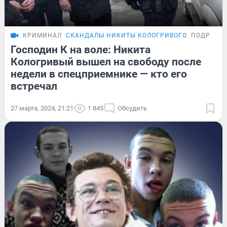
КРИМИНАЛ
СКАНДАЛЫ НИКИТЫ КОЛОГРИВОГО
ПОДРОБН
Господин К на воле: Никита
Кологривый вышел на свободу после
недели в спецприемнике — кто его
встречал
27 марта, 2024, 21:21
1 845
Обсудить