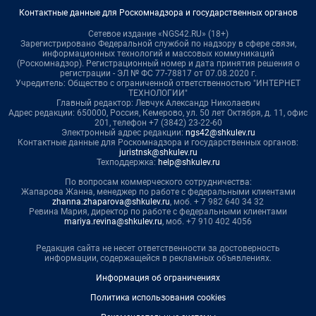
Контактные данные для Роскомнадзора и государственных органов
Сетевое издание «NGS42.RU» (18+)
Зарегистрировано Федеральной службой по надзору в сфере связи,
информационных технологий и массовых коммуникаций
(Роскомнадзор). Регистрационный номер и дата принятия решения о
регистрации - ЭЛ № ФС 77-78817 от 07.08.2020 г.
Учредитель: Общество с ограниченной ответственностью "ИНТЕРНЕТ
ТЕХНОЛОГИИ"
Главный редактор: Левчук Александр Николаевич
Адрес редакции: 650000, Россия, Кемерово, ул. 50 лет Октября, д. 11, офис
201, телефон +7 (3842) 23-22-60
Электронный адрес редакции:
ngs42@shkulev.ru
Контактные данные для Роскомнадзора и государственных органов:
juristnsk@shkulev.ru
Техподдержка:
help@shkulev.ru
По вопросам коммерческого сотрудничества:
Жапарова Жанна, менеджер по работе с федеральными клиентами
zhanna.zhaparova@shkulev.ru
, моб. + 7 982 640 34 32
Ревина Мария, директор по работе с федеральными клиентами
mariya.revina@shkulev.ru
, моб. +7 910 402 4056
Редакция сайта не несет ответственности за достоверность
информации, содержащейся в рекламных объявлениях.
Информация об ограничениях
Политика использования cookies