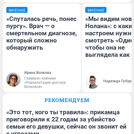
МНЕНИЕ
МНЕНИЕ
«Спуталась речь, понес
«Мы видим нов
пургу». Врач — о
Нолана»: с каки
смертельном диагнозе,
настроем нужн
который сложно
смотреть «Одис
обнаружить
чтобы она не
выглядела как 
Ирина Волкова
Главврач клиники
Надежда Губарь
«Реабилитация доктора
Волковой»
РЕКОМЕНДУЕМ
«Это тот, кого ты травила»: прикамца
приговорили к 22 годам за убийство
семьи его девушки, сейчас он звонит ей
с угрозами