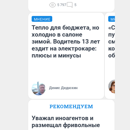
5 797
5
МНЕНИЕ
МНЕНИЕ
Тепло для бюджета, но
«Спутал
холодно в салоне
пургу».
зимой. Водитель 13 лет
смерте
ездит на электрокаре:
которы
плюсы и минусы
обнару
Ир
Гл
Денис Дедюхин
«Р
Во
РЕКОМЕНДУЕМ
Уважал иноагентов и
размещал фривольные