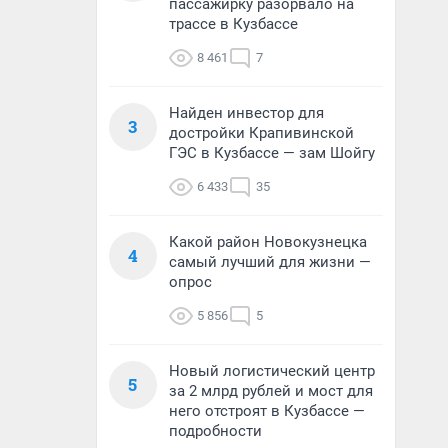
пассажирку разорвало на
трассе в Кузбассе
8 461
7
Найден инвестор для
3
достройки Крапивинской
ГЭС в Кузбассе — зам Шойгу
6 433
35
Какой район Новокузнецка
4
самый лучший для жизни —
опрос
5 856
5
Новый логистический центр
5
за 2 млрд рублей и мост для
него отстроят в Кузбассе —
подробности