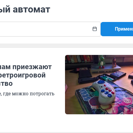
ный автомат
Примен
к нам приезжают
 ретроигровой
ство
, где можно потрогать