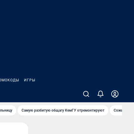
ОМОКОДЫ
ИГРЫ
ольницу
Самую разбитую общагу КемГУ отремонтируют
Сожительни