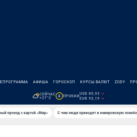
ЛЕПРОГРАММА
АФИША
ГОРОСКОП
КУРСЫ ВАЛЮТ
ZODY
ПР
USD 80,93
СЕЙЧАС
4
ПРОБКИ
+27°C
EUR 93,19
ный проезд с картой «Мир»
С чем люди приходят в кемеровскую психб