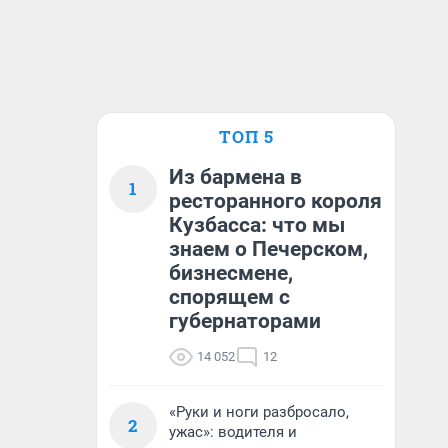
ТОП 5
Из бармена в
1
ресторанного короля
Кузбасса: что мы
знаем о Печерском,
бизнесмене,
спорящем с
губернаторами
14 052
12
«Руки и ноги разбросало,
2
ужас»: водителя и