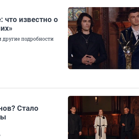
: что известно о
ших»
м другие подробности
нов? Стало
вы
?