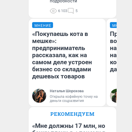
подробности
6 103
5
МНЕНИЕ
МНЕНИЕ
«Покупаешь кота в
Продаш
мешке»:
возьмут
предприниматель
нам го
рассказала, как на
налого
самом деле устроен
коснет
бизнес со складами
даже р
дешевых товаров
Наталья Шорохова
Ан
Открыла кофейную точку на
деньги соцразвития
РЕКОМЕНДУЕМ
«Мне должны 17 млн, но