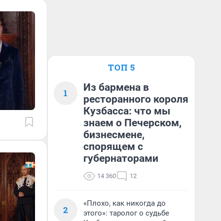
ТОП 5
Из бармена в
1
ресторанного короля
Кузбасса: что мы
знаем о Печерском,
бизнесмене,
спорящем с
губернаторами
14 360
12
«Плохо, как никогда до
2
этого»: таролог о судьбе