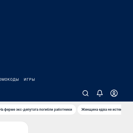
ОМОКОДЫ
ИГРЫ
На ферме экс-депутата погибли работники
Женщина едва не истекла кро