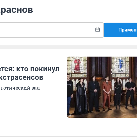
Краснов
Примен
тся: кто покинул
кстрасенсов
 готический зал