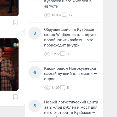
Кузбасса и его жителей в
августе
13 882
17
Обрушившийся в Кузбассе
3
склад Wildberries планирует
возобновить работу — что
происходит внутри
6 272
9
Какой район Новокузнецка
4
самый лучший для жизни —
опрос
6 109
5
Новый логистический центр
5
за 2 млрд рублей и мост для
него отстроят в Кузбассе —