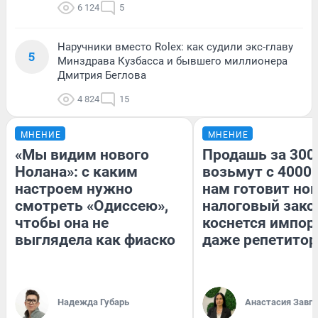
6 124
5
Наручники вместо Rolex: как судили экс-главу
5
Минздрава Кузбасса и бывшего миллионера
Дмитрия Беглова
4 824
15
МНЕНИЕ
МНЕНИЕ
«Мы видим нового
Продашь за 3000
Нолана»: с каким
возьмут с 4000.
настроем нужно
нам готовит но
смотреть «Одиссею»,
налоговый зако
чтобы она не
коснется импор
выглядела как фиаско
даже репетитор
Надежда Губарь
Анастасия Завг