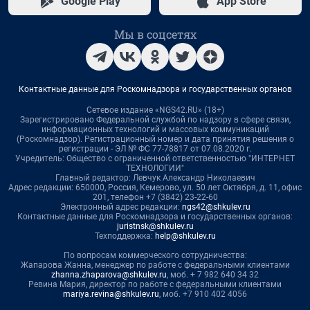
Google Play
App Store
Мы в соцсетях
Контактные данные для Роскомнадзора и государственных органов
Сетевое издание «NGS42.RU» (18+)
Зарегистрировано Федеральной службой по надзору в сфере связи,
информационных технологий и массовых коммуникаций
(Роскомнадзор). Регистрационный номер и дата принятия решения о
регистрации - ЭЛ № ФС 77-78817 от 07.08.2020 г.
Учредитель: Общество с ограниченной ответственностью "ИНТЕРНЕТ
ТЕХНОЛОГИИ"
Главный редактор: Левчук Александр Николаевич
Адрес редакции: 650000, Россия, Кемерово, ул. 50 лет Октября, д. 11, офис
201, телефон +7 (3842) 23-22-60
Электронный адрес редакции:
ngs42@shkulev.ru
Контактные данные для Роскомнадзора и государственных органов:
juristnsk@shkulev.ru
Техподдержка:
help@shkulev.ru
По вопросам коммерческого сотрудничества:
Жапарова Жанна, менеджер по работе с федеральными клиентами
zhanna.zhaparova@shkulev.ru
, моб. + 7 982 640 34 32
Ревина Мария, директор по работе с федеральными клиентами
mariya.revina@shkulev.ru
, моб. +7 910 402 4056