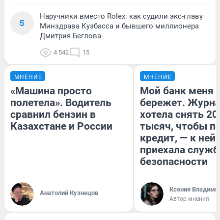
Наручники вместо Rolex: как судили экс-главу
5
Минздрава Кузбасса и бывшего миллионера
Дмитрия Беглова
4 542
15
МНЕНИЕ
МНЕНИЕ
«Машина просто
Мой банк меня
полетела». Водитель
бережет. Журн
сравнил бензин в
хотела снять 20
Казахстане и России
тысяч, чтобы п
кредит, — к ней
приехала служб
безопасности
Ксения Владими
Анатолий Кузнецов
Автор мнения