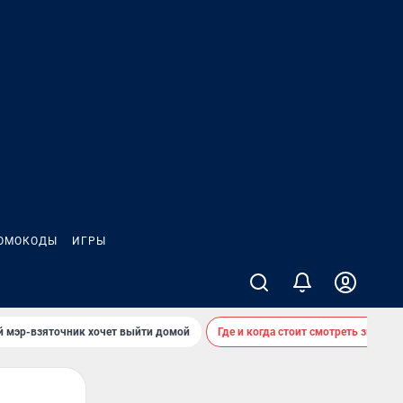
ОМОКОДЫ
ИГРЫ
й мэр-взяточник хочет выйти домой
Где и когда стоит смотреть звездоп