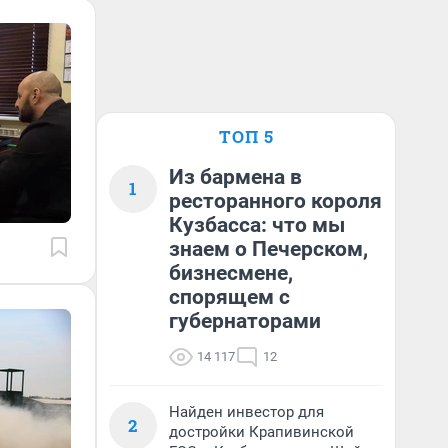
ТОП 5
Из бармена в
1
ресторанного короля
Кузбасса: что мы
знаем о Печерском,
бизнесмене,
спорящем с
губернаторами
14 117
12
Найден инвестор для
2
достройки Крапивинской