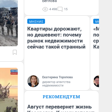
Беглова
4 498
15
МНЕНИЕ
МНЕНИЕ
Квартиры дорожают,
«Машин
но дешевеют: почему
полете
рынок недвижимости
сравни
сейчас такой странный
Казахс
Екатерина Торопова
Ан
директор агентства
недвижимости
РЕКОМЕНДУЕМ
Август перевернет жизнь