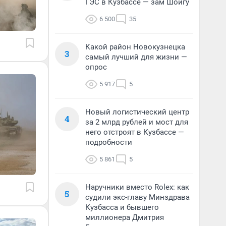
ГЭС в Кузбассе — зам Шойгу
6 500
35
Какой район Новокузнецка
3
самый лучший для жизни —
опрос
5 917
5
Новый логистический центр
4
за 2 млрд рублей и мост для
него отстроят в Кузбассе —
подробности
5 861
5
Наручники вместо Rolex: как
5
судили экс-главу Минздрава
Кузбасса и бывшего
миллионера Дмитрия