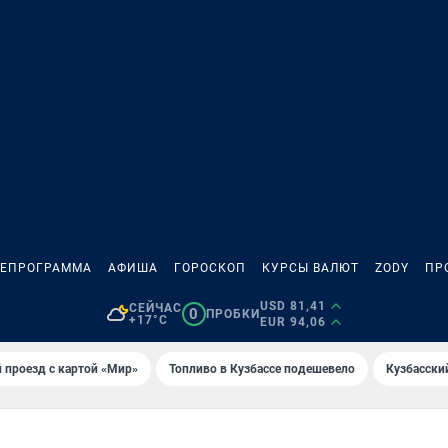
ЛЕПРОГРАММА
АФИША
ГОРОСКОП
КУРСЫ ВАЛЮТ
ZODY
ПР
USD 81,41
СЕЙЧАС
0
ПРОБКИ
+17°C
EUR 94,06
 проезд с картой «Мир»
Топливо в Кузбассе подешевело
Кузбасски