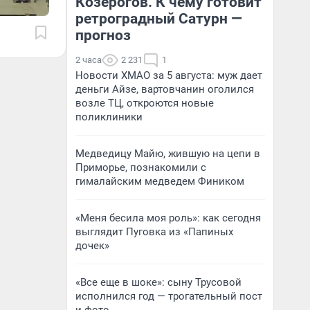
Козерогов. К чему готовит
ретроградный Сатурн —
прогноз
2 часа
2 231
1
Новости ХМАО за 5 августа: муж дает
деньги Айзе, вартовчанин оголился
возле ТЦ, откроются новые
поликлиники
Медведицу Майю, жившую на цепи в
Приморье, познакомили с
гималайским медведем Фиником
«Меня бесила моя роль»: как сегодня
выглядит Пуговка из «Папиных
дочек»
«Все еще в шоке»: сыну Трусовой
исполнился год — трогательный пост