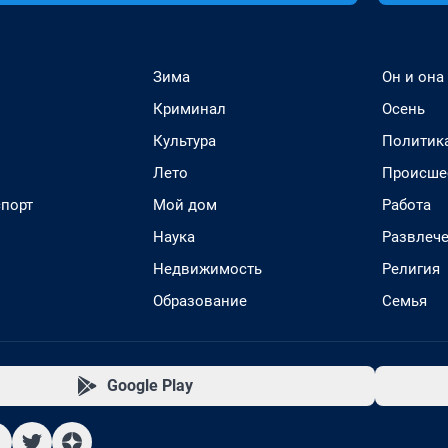
Зима
Он и она
Криминал
Осень
Культура
Политик
Лето
Происше
спорт
Мой дом
Работа
Наука
Развлеч
Недвижимость
Религия
Образование
Семья
Google Play