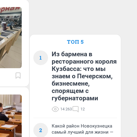
ТОП 5
Из бармена в
1
ресторанного короля
Кузбасса: что мы
знаем о Печерском,
бизнесмене,
спорящем с
губернаторами
14 263
12
Какой район Новокузнецка
2
самый лучший для жизни —