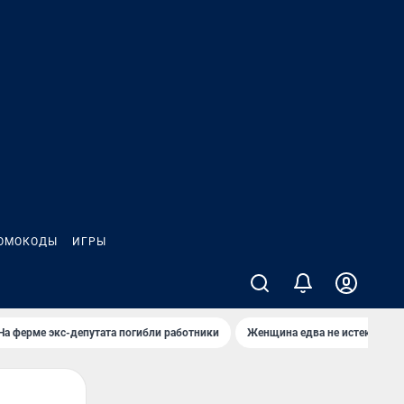
ОМОКОДЫ
ИГРЫ
На ферме экс-депутата погибли работники
Женщина едва не истекла кро