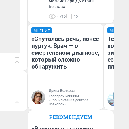
миллионера Дмитрия
Беглова
4 716
15
МНЕНИЕ
МНЕНИЕ
«Спуталась речь, понес
Тепло 
пургу». Врач — о
холодн
смертельном диагнозе,
зимой.
который сложно
ездит н
обнаружить
плюсы 
Ирина Волкова
Главврач клиники
Д
«Реабилитация доктора
Волковой»
РЕКОМЕНДУЕМ
«Расходы на топливо