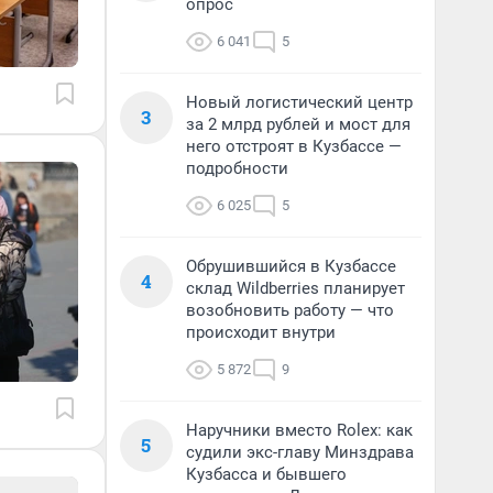
опрос
6 041
5
Новый логистический центр
3
за 2 млрд рублей и мост для
него отстроят в Кузбассе —
подробности
6 025
5
Обрушившийся в Кузбассе
4
склад Wildberries планирует
возобновить работу — что
происходит внутри
5 872
9
Наручники вместо Rolex: как
5
судили экс-главу Минздрава
Кузбасса и бывшего