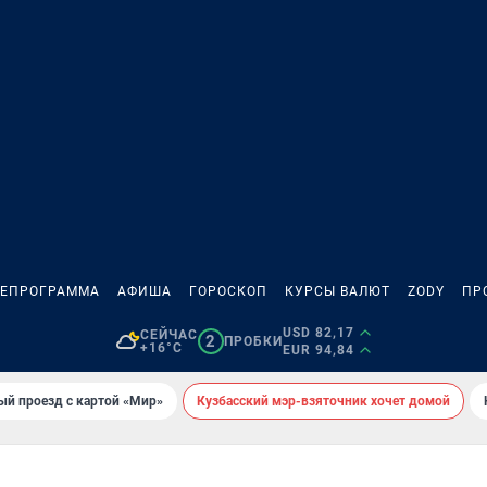
ЛЕПРОГРАММА
АФИША
ГОРОСКОП
КУРСЫ ВАЛЮТ
ZODY
ПР
USD 82,17
СЕЙЧАС
2
ПРОБКИ
+16°C
EUR 94,84
ый проезд с картой «Мир»
Кузбасский мэр-взяточник хочет домой