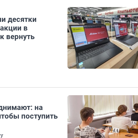
ли десятки
 акции в
ак вернуть
днимают: на
чтобы поступить
ку