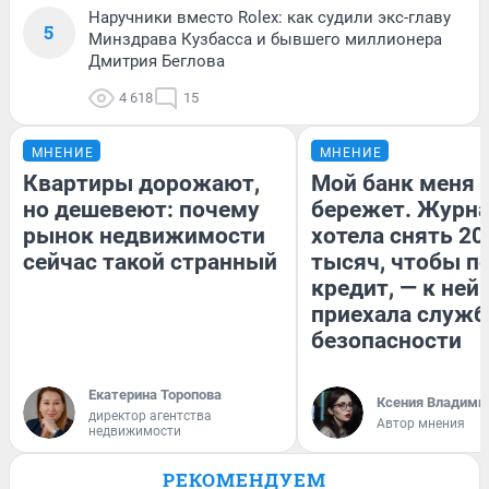
Наручники вместо Rolex: как судили экс-главу
5
Минздрава Кузбасса и бывшего миллионера
Дмитрия Беглова
4 618
15
МНЕНИЕ
МНЕНИЕ
Квартиры дорожают,
Мой банк меня
но дешевеют: почему
бережет. Журн
рынок недвижимости
хотела снять 20
сейчас такой странный
тысяч, чтобы п
кредит, — к ней
приехала служб
безопасности
Екатерина Торопова
Ксения Владими
директор агентства
Автор мнения
недвижимости
РЕКОМЕНДУЕМ