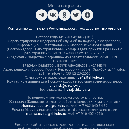
Мы в соцсетях
Контактные данные для Роскомнадзора и государственных органов
Сетевое издание «NGS42.RU» (18+)
Зарегистрировано Федеральной службой по надзору в сфере связи,
информационных технологий и массовых коммуникаций
(Роскомнадзор). Регистрационный номер и дата принятия решения о
регистрации - ЭЛ № ФС 77-78817 от 07.08.2020 г.
Учредитель: Общество с ограниченной ответственностью "ИНТЕРНЕТ
ТЕХНОЛОГИИ"
Главный редактор: Левчук Александр Николаевич
Адрес редакции: 650000, Россия, Кемерово, ул. 50 лет Октября, д. 11, офис
201, телефон +7 (3842) 23-22-60
Электронный адрес редакции:
ngs42@shkulev.ru
Контактные данные для Роскомнадзора и государственных органов:
juristnsk@shkulev.ru
Техподдержка:
help@shkulev.ru
По вопросам коммерческого сотрудничества:
Жапарова Жанна, менеджер по работе с федеральными клиентами
zhanna.zhaparova@shkulev.ru
, моб. + 7 982 640 34 32
Ревина Мария, директор по работе с федеральными клиентами
mariya.revina@shkulev.ru
, моб. +7 910 402 4056
Редакция сайта не несет ответственности за достоверность
информации, содержащейся в рекламных объявлениях.