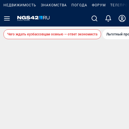
НЕДВИЖИМОСТЬ
ЗНАКОМСТВА
ПОГОДА
ФОРУМ
ТЕЛЕПРО
Чего ждать кузбассовцам осенью — ответ экономиста
Льготный про