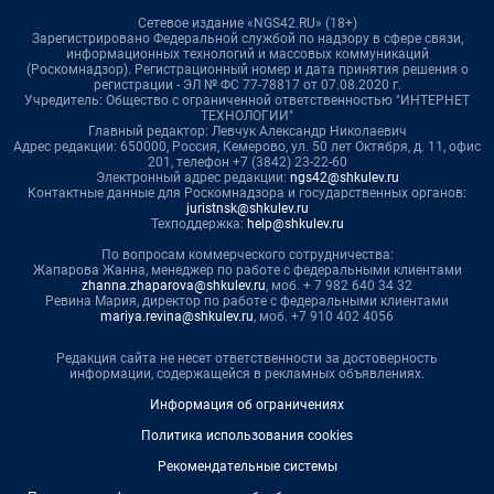
Сетевое издание «NGS42.RU» (18+)
Зарегистрировано Федеральной службой по надзору в сфере связи,
информационных технологий и массовых коммуникаций
(Роскомнадзор). Регистрационный номер и дата принятия решения о
регистрации - ЭЛ № ФС 77-78817 от 07.08.2020 г.
Учредитель: Общество с ограниченной ответственностью "ИНТЕРНЕТ
ТЕХНОЛОГИИ"
Главный редактор: Левчук Александр Николаевич
Адрес редакции: 650000, Россия, Кемерово, ул. 50 лет Октября, д. 11, офис
201, телефон +7 (3842) 23-22-60
Электронный адрес редакции:
ngs42@shkulev.ru
Контактные данные для Роскомнадзора и государственных органов:
juristnsk@shkulev.ru
Техподдержка:
help@shkulev.ru
По вопросам коммерческого сотрудничества:
Жапарова Жанна, менеджер по работе с федеральными клиентами
zhanna.zhaparova@shkulev.ru
, моб. + 7 982 640 34 32
Ревина Мария, директор по работе с федеральными клиентами
mariya.revina@shkulev.ru
, моб. +7 910 402 4056
Редакция сайта не несет ответственности за достоверность
информации, содержащейся в рекламных объявлениях.
Информация об ограничениях
Политика использования cookies
Рекомендательные системы