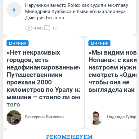
Наручники вместо Rolex: как судили экс-главу
5
Минздрава Кузбасса и бывшего миллионера
Дмитрия Беглова
4 943
15
МНЕНИЕ
МНЕНИЕ
«Нет некрасивых
«Мы видим нов
городов, есть
Нолана»: с каки
недофинансированные».
настроем нужн
Путешественники
смотреть «Одис
проехали 2000
чтобы она не
километров по Уралу на
выглядела как 
машине — стоило ли оно
того
Екатерина Литкевич
Надежда Губарь
РЕКОМЕНДУЕМ