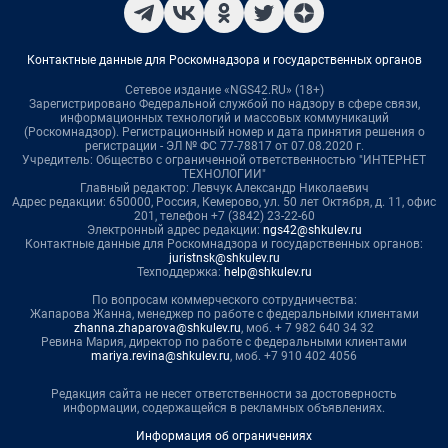
Контактные данные для Роскомнадзора и государственных органов
Сетевое издание «NGS42.RU» (18+)
Зарегистрировано Федеральной службой по надзору в сфере связи,
информационных технологий и массовых коммуникаций
(Роскомнадзор). Регистрационный номер и дата принятия решения о
регистрации - ЭЛ № ФС 77-78817 от 07.08.2020 г.
Учредитель: Общество с ограниченной ответственностью "ИНТЕРНЕТ
ТЕХНОЛОГИИ"
Главный редактор: Левчук Александр Николаевич
Адрес редакции: 650000, Россия, Кемерово, ул. 50 лет Октября, д. 11, офис
201, телефон +7 (3842) 23-22-60
Электронный адрес редакции:
ngs42@shkulev.ru
Контактные данные для Роскомнадзора и государственных органов:
juristnsk@shkulev.ru
Техподдержка:
help@shkulev.ru
По вопросам коммерческого сотрудничества:
Жапарова Жанна, менеджер по работе с федеральными клиентами
zhanna.zhaparova@shkulev.ru
, моб. + 7 982 640 34 32
Ревина Мария, директор по работе с федеральными клиентами
mariya.revina@shkulev.ru
, моб. +7 910 402 4056
Редакция сайта не несет ответственности за достоверность
информации, содержащейся в рекламных объявлениях.
Информация об ограничениях