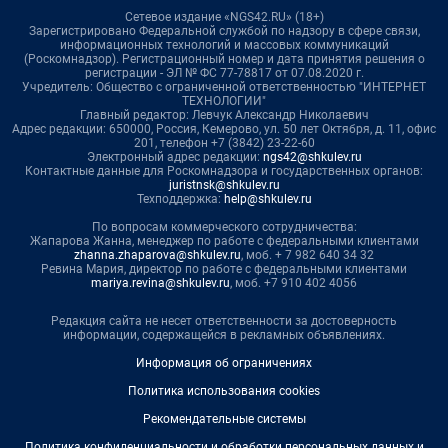
Сетевое издание «NGS42.RU» (18+)
Зарегистрировано Федеральной службой по надзору в сфере связи,
информационных технологий и массовых коммуникаций
(Роскомнадзор). Регистрационный номер и дата принятия решения о
регистрации - ЭЛ № ФС 77-78817 от 07.08.2020 г.
Учредитель: Общество с ограниченной ответственностью "ИНТЕРНЕТ
ТЕХНОЛОГИИ"
Главный редактор: Левчук Александр Николаевич
Адрес редакции: 650000, Россия, Кемерово, ул. 50 лет Октября, д. 11, офис
201, телефон +7 (3842) 23-22-60
Электронный адрес редакции:
ngs42@shkulev.ru
Контактные данные для Роскомнадзора и государственных органов:
juristnsk@shkulev.ru
Техподдержка:
help@shkulev.ru
По вопросам коммерческого сотрудничества:
Жапарова Жанна, менеджер по работе с федеральными клиентами
zhanna.zhaparova@shkulev.ru
, моб. + 7 982 640 34 32
Ревина Мария, директор по работе с федеральными клиентами
mariya.revina@shkulev.ru
, моб. +7 910 402 4056
Редакция сайта не несет ответственности за достоверность
информации, содержащейся в рекламных объявлениях.
Информация об ограничениях
Политика использования cookies
Рекомендательные системы
Политика конфиденциальности и обработки персональных данных и