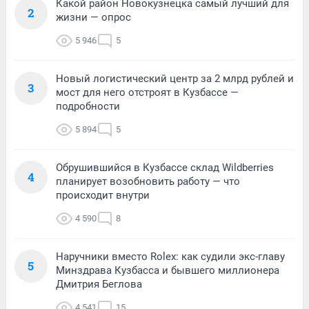
Какой район Новокузнецка самый лучший для
2
жизни — опрос
5 946
5
Новый логистический центр за 2 млрд рублей и
3
мост для него отстроят в Кузбассе —
подробности
5 894
5
Обрушившийся в Кузбассе склад Wildberries
4
планирует возобновить работу — что
происходит внутри
4 590
8
Наручники вместо Rolex: как судили экс-главу
5
Минздрава Кузбасса и бывшего миллионера
Дмитрия Беглова
4 541
15