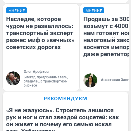
МНЕНИЕ
МНЕНИЕ
Наследие, которое
Продашь за 3000
чудом не развалилось:
возьмут с 4000.
транспортный эксперт
нам готовит но
разнес миф о «вечных»
налоговый зако
советских дорогах
коснется импор
даже репетитор
Олег Арефьев
Блогер, предприниматель,
Анастасия Завг
владелец в транспортном
бизнесе
РЕКОМЕНДУЕМ
«Я не жалуюсь». Строитель лишился
рук и ног и стал звездой соцсетей: как
он живет и почему его семью искал