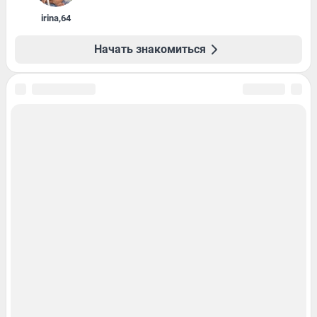
irina
,
64
Начать знакомиться