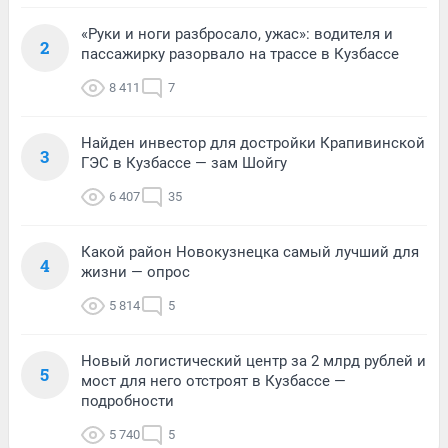
«Руки и ноги разбросало, ужас»: водителя и
2
пассажирку разорвало на трассе в Кузбассе
8 411
7
Найден инвестор для достройки Крапивинской
3
ГЭС в Кузбассе — зам Шойгу
6 407
35
Какой район Новокузнецка самый лучший для
4
жизни — опрос
5 814
5
Новый логистический центр за 2 млрд рублей и
5
мост для него отстроят в Кузбассе —
подробности
5 740
5