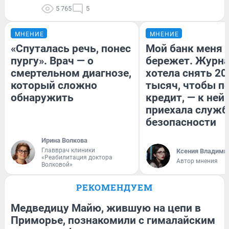
5 765
5
МНЕНИЕ
МНЕНИЕ
«Спуталась речь, понес
Мой банк меня
пургу». Врач — о
бережет. Журн
смертельном диагнозе,
хотела снять 20
который сложно
тысяч, чтобы п
обнаружить
кредит, — к ней
приехала служб
безопасности
Ирина Волкова
Главврач клиники
Ксения Владими
«Реабилитация доктора
Автор мнения
Волковой»
РЕКОМЕНДУЕМ
Медведицу Майю, жившую на цепи в
Приморье, познакомили с гималайским