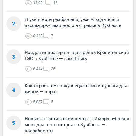
14 024
12
«Руки и ноги разбросало, ужас»: водителя и
2
пассажирку разорвало на трассе в Кузбассе
8 433
7
Найден инвестор для достройки Крапивинской
3
ГЭС в Кузбассе — зам Шойгу
6 414
35
Какой район Новокузнецка самый лучший для
4
жизни — опрос
5 837
5
Новый логистический центр за 2 млрд рублей и
5
мост для него отстроят в Кузбассе —
подробности