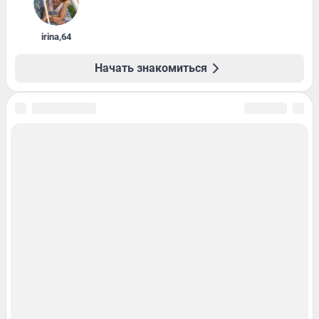
irina
,
64
Начать знакомиться