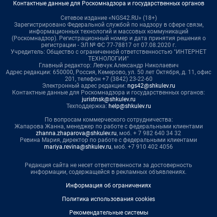
Контактные данные для Роскомнадзора и государственных органов
Сетевое издание «NGS42.RU» (18+)
Зарегистрировано Федеральной службой по надзору в сфере связи,
информационных технологий и массовых коммуникаций
(Роскомнадзор). Регистрационный номер и дата принятия решения о
регистрации - ЭЛ № ФС 77-78817 от 07.08.2020 г.
Учредитель: Общество с ограниченной ответственностью "ИНТЕРНЕТ
ТЕХНОЛОГИИ"
Главный редактор: Левчук Александр Николаевич
Адрес редакции: 650000, Россия, Кемерово, ул. 50 лет Октября, д. 11, офис
201, телефон +7 (3842) 23-22-60
Электронный адрес редакции:
ngs42@shkulev.ru
Контактные данные для Роскомнадзора и государственных органов:
juristnsk@shkulev.ru
Техподдержка:
help@shkulev.ru
По вопросам коммерческого сотрудничества:
Жапарова Жанна, менеджер по работе с федеральными клиентами
zhanna.zhaparova@shkulev.ru
, моб. + 7 982 640 34 32
Ревина Мария, директор по работе с федеральными клиентами
mariya.revina@shkulev.ru
, моб. +7 910 402 4056
Редакция сайта не несет ответственности за достоверность
информации, содержащейся в рекламных объявлениях.
Информация об ограничениях
Политика использования cookies
Рекомендательные системы