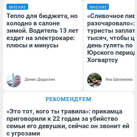
МНЕНИЕ
МНЕНИЕ
Тепло для бюджета, но
«Сливочное пив
холодно в салоне
разочаровало»:
зимой. Водитель 13 лет
туристы заплат
ездит на электрокаре:
тысяч, чтобы ц
плюсы и минусы
день гулять по 
Юрского период
Хогвартсу
Денис Дедюхин
Яна Шаламова
РЕКОМЕНДУЕМ
«Это тот, кого ты травила»: прикамца
приговорили к 22 годам за убийство
семьи его девушки, сейчас он звонит ей
с угрозами