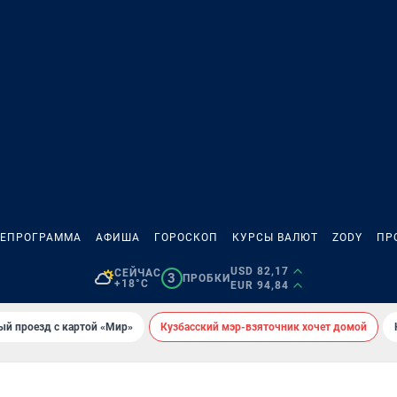
ЛЕПРОГРАММА
АФИША
ГОРОСКОП
КУРСЫ ВАЛЮТ
ZODY
ПР
USD 82,17
СЕЙЧАС
3
ПРОБКИ
+18°C
EUR 94,84
ый проезд с картой «Мир»
Кузбасский мэр-взяточник хочет домой