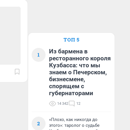
ТОП 5
Из бармена в
1
ресторанного короля
Кузбасса: что мы
знаем о Печерском,
бизнесмене,
спорящем с
губернаторами
14 342
12
«Плохо, как никогда до
2
этого»: таролог о судьбе