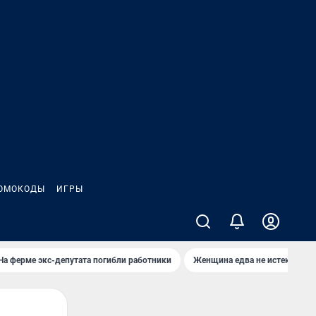
ОМОКОДЫ
ИГРЫ
На ферме экс-депутата погибли работники
Женщина едва не истекла кро