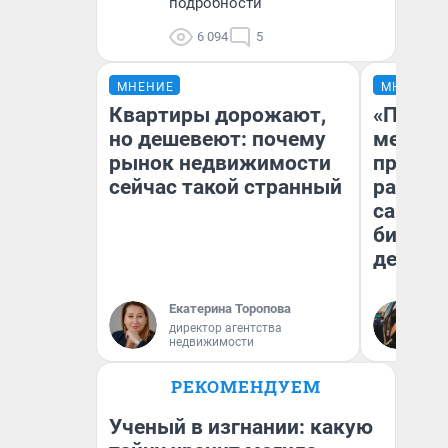
подробности
6 094
5
МНЕНИЕ
МНЕНИЕ
Квартиры дорожают,
«Покуп
но дешевеют: почему
мешке»
рынок недвижимости
предпр
сейчас такой странный
рассказ
самом 
бизнес
дешевы
Екатерина Торопова
На
директор агентства
От
недвижимости
де
РЕКОМЕНДУЕМ
Ученый в изгнании: какую