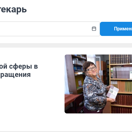
текарь
Примен
ой сферы в
кращения