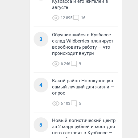
Кузбасса и его жителей в
августе
12 895
16
Обрушившийся в Кузбассе
3
склад Wildberries планирует
возобновить работу — что
происходит внутри
6 246
9
Какой район Новокузнецка
4
самый лучший для жизни —
опрос
6 103
5
Новый логистический центр
5
за 2 млрд рублей и мост для
него отстроят в Кузбассе —