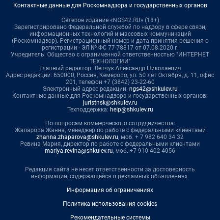
Контактные данные для Роскомнадзора и государственных органов
Сетевое издание «NGS42.RU» (18+)
Зарегистрировано Федеральной службой по надзору в сфере связи,
информационных технологий и массовых коммуникаций
(Роскомнадзор). Регистрационный номер и дата принятия решения о
регистрации - ЭЛ № ФС 77-78817 от 07.08.2020 г.
Учредитель: Общество с ограниченной ответственностью "ИНТЕРНЕТ
ТЕХНОЛОГИИ"
Главный редактор: Левчук Александр Николаевич
Адрес редакции: 650000, Россия, Кемерово, ул. 50 лет Октября, д. 11, офис
201, телефон +7 (3842) 23-22-60
Электронный адрес редакции:
ngs42@shkulev.ru
Контактные данные для Роскомнадзора и государственных органов:
juristnsk@shkulev.ru
Техподдержка:
help@shkulev.ru
По вопросам коммерческого сотрудничества:
Жапарова Жанна, менеджер по работе с федеральными клиентами
zhanna.zhaparova@shkulev.ru
, моб. + 7 982 640 34 32
Ревина Мария, директор по работе с федеральными клиентами
mariya.revina@shkulev.ru
, моб. +7 910 402 4056
Редакция сайта не несет ответственности за достоверность
информации, содержащейся в рекламных объявлениях.
Информация об ограничениях
Политика использования cookies
Рекомендательные системы