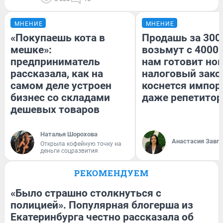
МНЕНИЕ
МНЕНИЕ
«Покупаешь кота в
Продашь за 3000
мешке»:
возьмут с 4000.
предприниматель
нам готовит но
рассказала, как на
налоговый зако
самом деле устроен
коснется импор
бизнес со складами
даже репетитор
дешевых товаров
Наталья Шорохова
Анастасия Завг
Открыла кофейную точку на
деньги соцразвития
РЕКОМЕНДУЕМ
«Было страшно столкнуться с
полицией». Популярная блогерша из
Екатеринбурга честно рассказала об