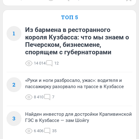
ТОП 5
Из бармена в ресторанного
1
короля Кузбасса: что мы знаем о
Печерском, бизнесмене,
спорящем с губернаторами
14 014
12
«Руки и ноги разбросало, ужас»: водителя и
2
пассажирку разорвало на трассе в Кузбассе
8 410
7
Найден инвестор для достройки Крапивинской
3
ГЭС в Кузбассе — зам Шойгу
6 406
35