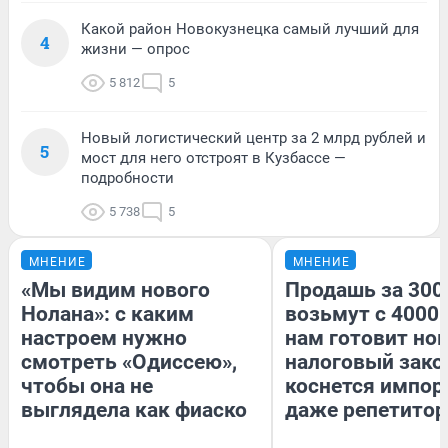
Какой район Новокузнецка самый лучший для
4
жизни — опрос
5 812
5
Новый логистический центр за 2 млрд рублей и
5
мост для него отстроят в Кузбассе —
подробности
5 738
5
МНЕНИЕ
МНЕНИЕ
«Мы видим нового
Продашь за 3000
Нолана»: с каким
возьмут с 4000.
настроем нужно
нам готовит но
смотреть «Одиссею»,
налоговый зако
чтобы она не
коснется импор
выглядела как фиаско
даже репетитор