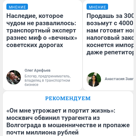
МНЕНИЕ
МНЕНИЕ
Наследие, которое
Продашь за 3000
чудом не развалилось:
возьмут с 4000.
транспортный эксперт
нам готовит но
разнес миф о «вечных»
налоговый зако
советских дорогах
коснется импор
даже репетитор
Олег Арефьев
Блогер, предприниматель,
Анастасия Завг
владелец в транспортном
бизнесе
РЕКОМЕНДУЕМ
«Он мне угрожает и портит жизнь»:
москвич обвинил турагента из
Волгограда в мошенничестве и пропаже
почти миллиона рублей