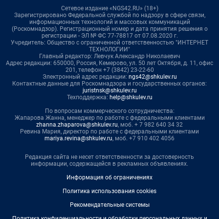
Сетевое издание «NGS42.RU» (18+)
Зарегистрировано Федеральной службой по надзору в сфере связи,
информационных технологий и массовых коммуникаций
(Роскомнадзор). Регистрационный номер и дата принятия решения о
регистрации - ЭЛ № ФС 77-78817 от 07.08.2020 г.
Учредитель: Общество с ограниченной ответственностью "ИНТЕРНЕТ
ТЕХНОЛОГИИ"
Главный редактор: Левчук Александр Николаевич
Адрес редакции: 650000, Россия, Кемерово, ул. 50 лет Октября, д. 11, офис
201, телефон +7 (3842) 23-22-60
Электронный адрес редакции:
ngs42@shkulev.ru
Контактные данные для Роскомнадзора и государственных органов:
juristnsk@shkulev.ru
Техподдержка:
help@shkulev.ru
По вопросам коммерческого сотрудничества:
Жапарова Жанна, менеджер по работе с федеральными клиентами
zhanna.zhaparova@shkulev.ru
, моб. + 7 982 640 34 32
Ревина Мария, директор по работе с федеральными клиентами
mariya.revina@shkulev.ru
, моб. +7 910 402 4056
Редакция сайта не несет ответственности за достоверность
информации, содержащейся в рекламных объявлениях.
Информация об ограничениях
Политика использования cookies
Рекомендательные системы
Политика конфиденциальности и обработки персональных данных и