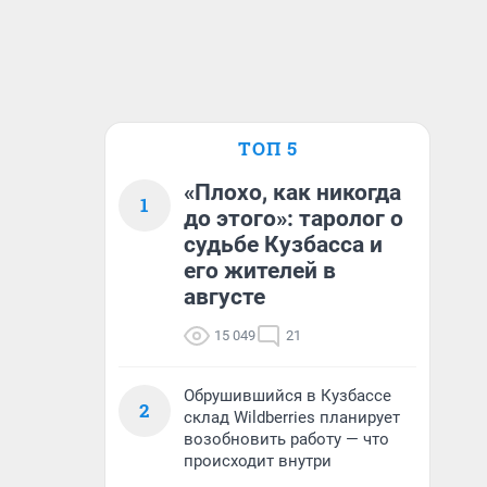
ТОП 5
«Плохо, как никогда
1
до этого»: таролог о
судьбе Кузбасса и
его жителей в
августе
15 049
21
Обрушившийся в Кузбассе
2
склад Wildberries планирует
возобновить работу — что
происходит внутри