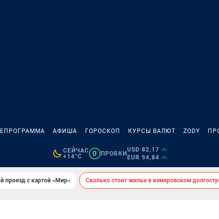
ЛЕПРОГРАММА
АФИША
ГОРОСКОП
КУРСЫ ВАЛЮТ
ZODY
ПР
USD 82,17
СЕЙЧАС
0
ПРОБКИ
+14°C
EUR 94,84
й проезд с картой «Мир»
Сколько стоит жилье в кемеровском долгостр