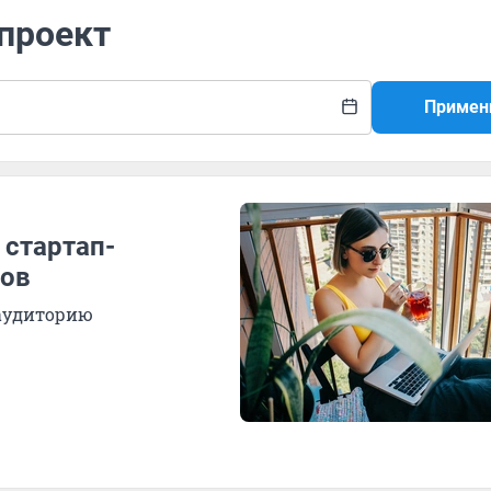
-проект
Примен
 стартап-
тов
аудиторию