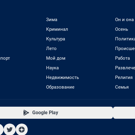
Зима
Он и она
Криминал
Осень
Культура
Политик
Лето
Происше
спорт
Мой дом
Работа
Наука
Развлеч
Недвижимость
Религия
Образование
Семья
Google Play