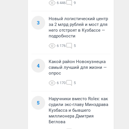
6 446
9
Новый логистический центр
3
за 2 млрд рублей и мост для
него отстроят в Кузбассе —
подробности
6 176
5
Какой район Новокузнецка
4
самый лучший для жизни —
опрос
6 170
5
Наручники вместо Rolex: как
5
судили экс-главу Минздрава
Кузбасса и бывшего
миллионера Дмитрия
Беглова