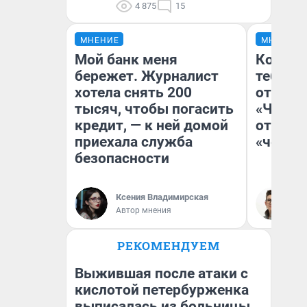
4 875
15
МНЕНИЕ
МНЕНИЕ
Мой банк меня
Колобо
бережет. Журналист
тебя бо
хотела снять 200
отложи
тысяч, чтобы погасить
«Челов
кредит, — к ней домой
отзыв 
приехала служба
«челов
безопасности
Ксения Владимирская
На
Автор мнения
РЕКОМЕНДУЕМ
Выжившая после атаки с
кислотой петербурженка
выписалась из больницы