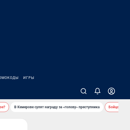
ОМОКОДЫ
ИГРЫ
ое?
В Кемерове сулят награду за «голову» преступника
Бойцовский 