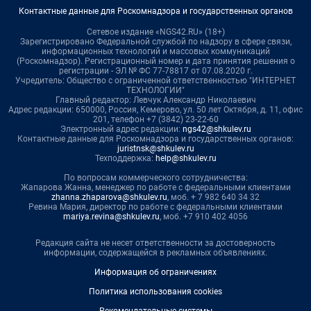
Контактные данные для Роскомнадзора и государственных органов
Сетевое издание «NGS42.RU» (18+)
Зарегистрировано Федеральной службой по надзору в сфере связи,
информационных технологий и массовых коммуникаций
(Роскомнадзор). Регистрационный номер и дата принятия решения о
регистрации - ЭЛ № ФС 77-78817 от 07.08.2020 г.
Учредитель: Общество с ограниченной ответственностью "ИНТЕРНЕТ
ТЕХНОЛОГИИ"
Главный редактор: Левчук Александр Николаевич
Адрес редакции: 650000, Россия, Кемерово, ул. 50 лет Октября, д. 11, офис
201, телефон +7 (3842) 23-22-60
Электронный адрес редакции:
ngs42@shkulev.ru
Контактные данные для Роскомнадзора и государственных органов:
juristnsk@shkulev.ru
Техподдержка:
help@shkulev.ru
По вопросам коммерческого сотрудничества:
Жапарова Жанна, менеджер по работе с федеральными клиентами
zhanna.zhaparova@shkulev.ru
, моб. + 7 982 640 34 32
Ревина Мария, директор по работе с федеральными клиентами
mariya.revina@shkulev.ru
, моб. +7 910 402 4056
Редакция сайта не несет ответственности за достоверность
информации, содержащейся в рекламных объявлениях.
Информация об ограничениях
Политика использования cookies
Рекомендательные системы