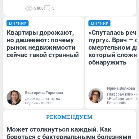
5 800
5
МНЕНИЕ
МНЕНИЕ
Квартиры дорожают,
«Спуталась речь
но дешевеют: почему
пургу». Врач — о
рынок недвижимости
смертельном ди
сейчас такой странный
который сложн
обнаружить
Ирина Волкова
Екатерина Торопова
Главврач клиник
директор агентства
«Реабилитация д
недвижимости
Волковой»
РЕКОМЕНДУЕМ
Может столкнуться каждый. Как
бороться с бактериальными болезнями