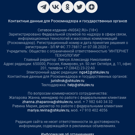
Контактные данные для Роскомнадзора и государственных органов
Сетевое издание «NGS42.RU» (18+)
Зарегистрировано Федеральной службой по надзору в сфере связи,
информационных технологий и массовых коммуникаций
(Роскомнадзор). Регистрационный номер и дата принятия решения о
регистрации - ЭЛ № ФС 77-78817 от 07.08.2020 г.
Учредитель: Общество с ограниченной ответственностью "ИНТЕРНЕТ
ТЕХНОЛОГИИ"
Главный редактор: Левчук Александр Николаевич
Адрес редакции: 650000, Россия, Кемерово, ул. 50 лет Октября, д. 11, офис
201, телефон +7 (3842) 23-22-60
Электронный адрес редакции:
ngs42@shkulev.ru
Контактные данные для Роскомнадзора и государственных органов:
juristnsk@shkulev.ru
Техподдержка:
help@shkulev.ru
По вопросам коммерческого сотрудничества:
Жапарова Жанна, менеджер по работе с федеральными клиентами
zhanna.zhaparova@shkulev.ru
, моб. + 7 982 640 34 32
Ревина Мария, директор по работе с федеральными клиентами
mariya.revina@shkulev.ru
, моб. +7 910 402 4056
Редакция сайта не несет ответственности за достоверность
информации, содержащейся в рекламных объявлениях.
Информация об ограничениях