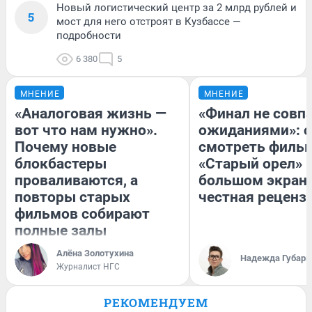
Новый логистический центр за 2 млрд рублей и
5
мост для него отстроят в Кузбассе —
подробности
6 380
5
МНЕНИЕ
МНЕНИЕ
«Аналоговая жизнь —
«Финал не совпа
вот что нам нужно».
ожиданиями»: с
Почему новые
смотреть филь
блокбастеры
«Старый орел» 
проваливаются, а
большом экран
повторы старых
честная реценз
фильмов собирают
полные залы
Алёна Золотухина
Надежда Губарь
Журналист НГС
РЕКОМЕНДУЕМ