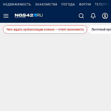
НЕДВИЖИМОСТЬ
ЗНАКОМСТВА
ПОГОДА
ФОРУМ
ТЕЛЕПРО
Чего ждать кузбассовцам осенью — ответ экономиста
Льготный про