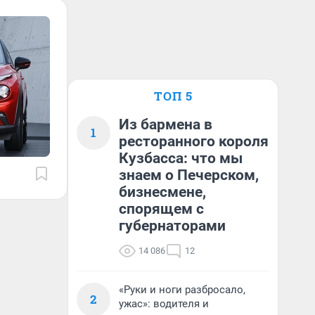
ТОП 5
Из бармена в
1
ресторанного короля
Кузбасса: что мы
знаем о Печерском,
бизнесмене,
спорящем с
губернаторами
14 086
12
«Руки и ноги разбросало,
2
ужас»: водителя и