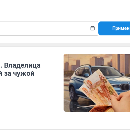
3
Примен
. Владелица
й за чужой