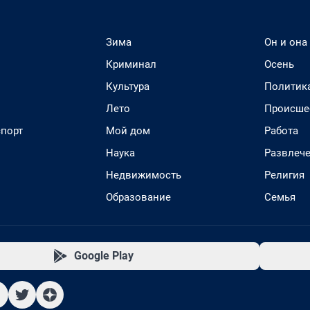
Зима
Он и она
Криминал
Осень
Культура
Политик
Лето
Происше
спорт
Мой дом
Работа
Наука
Развлеч
Недвижимость
Религия
Образование
Семья
Google Play