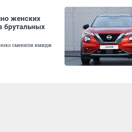
чно женских
в брутальных
резко сменили имидж