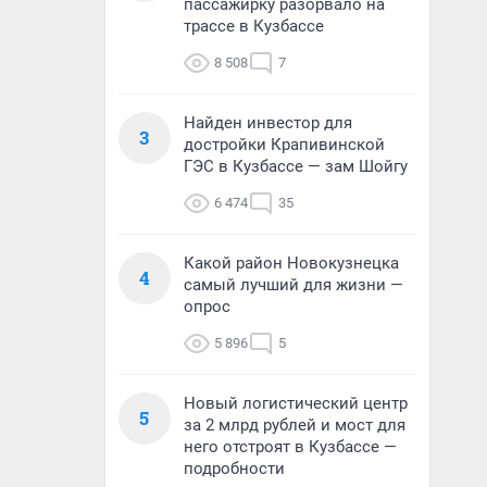
пассажирку разорвало на
трассе в Кузбассе
8 508
7
Найден инвестор для
3
достройки Крапивинской
ГЭС в Кузбассе — зам Шойгу
6 474
35
Какой район Новокузнецка
4
самый лучший для жизни —
опрос
5 896
5
Новый логистический центр
5
за 2 млрд рублей и мост для
него отстроят в Кузбассе —
подробности