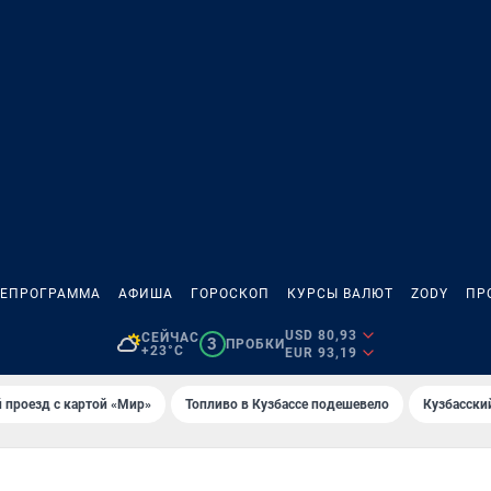
ЛЕПРОГРАММА
АФИША
ГОРОСКОП
КУРСЫ ВАЛЮТ
ZODY
ПР
USD 80,93
СЕЙЧАС
3
ПРОБКИ
+23°C
EUR 93,19
 проезд с картой «Мир»
Топливо в Кузбассе подешевело
Кузбасски