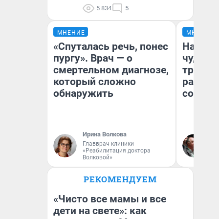
5 834
5
МНЕНИЕ
МНЕНИЕ
«Спуталась речь, понес
Наслед
пургу». Врач — о
чудом 
смертельном диагнозе,
трансп
который сложно
разнес
обнаружить
советс
Ирина Волкова
Ол
Главврач клиники
Бл
«Реабилитация доктора
вл
Волковой»
би
РЕКОМЕНДУЕМ
«Чисто все мамы и все
дети на свете»: как